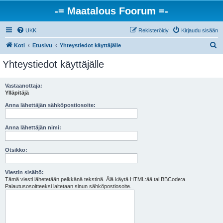
-= Maatalous Foorum =-
UKK
Rekisteröidy
Kirjaudu sisään
E
Koti
Etusivu
Yhteystiedot käyttäjälle
t
Yhteystiedot käyttäjälle
s
i
Vastaanottaja:
Ylläpitäjä
Anna lähettäjän sähköpostiosoite:
Anna lähettäjän nimi:
Otsikko:
Viestin sisältö:
Tämä viesti lähetetään pelkkänä tekstinä. Älä käytä HTML:ää tai BBCode:a.
Palautusosoitteeksi laitetaan sinun sähköpostiosoite.