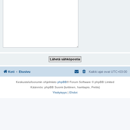
Koti
Etusivu
Kaikki ajat ovat
UTC+03:00
Keskustelufoorumin ohjelmisto
phpBB
® Forum Software © phpBB Limited
Käännös: phpBB Suomi (lurttinen, harritapio, Pettis)
Yksityisyys
|
Ehdot