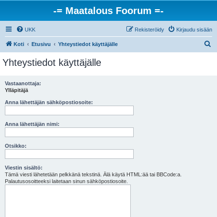
-= Maatalous Foorum =-
UKK
Rekisteröidy
Kirjaudu sisään
E
Koti
Etusivu
Yhteystiedot käyttäjälle
t
Yhteystiedot käyttäjälle
s
i
Vastaanottaja:
Ylläpitäjä
Anna lähettäjän sähköpostiosoite:
Anna lähettäjän nimi:
Otsikko:
Viestin sisältö:
Tämä viesti lähetetään pelkkänä tekstinä. Älä käytä HTML:ää tai BBCode:a.
Palautusosoitteeksi laitetaan sinun sähköpostiosoite.