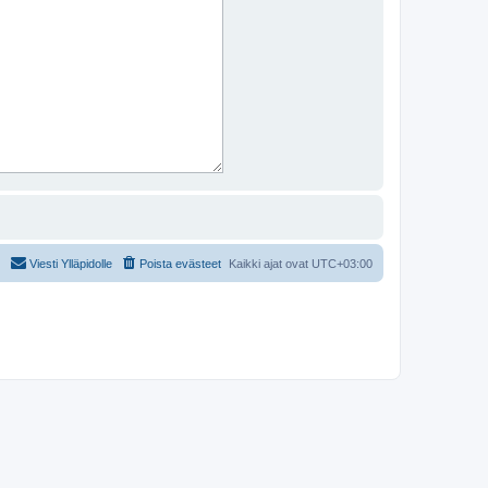
Viesti Ylläpidolle
Poista evästeet
Kaikki ajat ovat
UTC+03:00