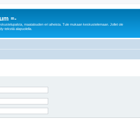
rum =-
n keskustelupalsta, maatalouden eri aiheista. Tule mukaan keskustelemaan. Jollet ole
dy-tekstiä alapuolella.