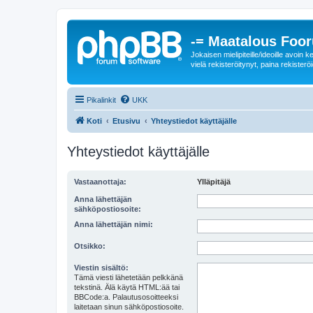
-= Maatalous Foo
Jokaisen mielipiteille/ideoille avoi
vielä rekisteröitynyt, paina rekisteröi
Pikalinkit
UKK
Koti
Etusivu
Yhteystiedot käyttäjälle
Yhteystiedot käyttäjälle
Vastaanottaja:
Ylläpitäjä
Anna lähettäjän
sähköpostiosoite:
Anna lähettäjän nimi:
Otsikko:
Viestin sisältö:
Tämä viesti lähetetään pelkkänä
tekstinä. Älä käytä HTML:ää tai
BBCode:a. Palautusosoitteeksi
laitetaan sinun sähköpostiosoite.