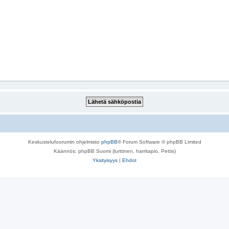
Keskustelufoorumin ohjelmisto
phpBB
® Forum Software © phpBB Limited
Käännös: phpBB Suomi (lurttinen, harritapio, Pettis)
Yksityisyys
|
Ehdot