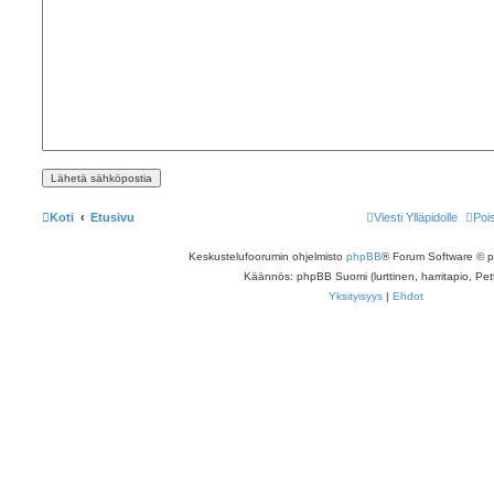
Koti
Etusivu
Viesti Ylläpidolle
Poi
Keskustelufoorumin ohjelmisto
phpBB
® Forum Software © 
Käännös: phpBB Suomi (lurttinen, harritapio, Pett
Yksityisyys
|
Ehdot