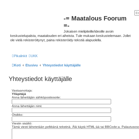
-= Maatalous Foorum
=-
Jokaisen mielipiteille/ideoille avoin
keskustelupalsta, maatalouden eri aiheista. Tule mukaan keskustelemaan. Jollet
ole vielä rekisteröitynyt, paina rekisteröidy-tekstiä alapuolella.
Pikalinkit
UKK
Koti
Etusivu
Yhteystiedot käyttäjälle
Yhteystiedot käyttäjälle
Vastaanottaja:
Ylläpitäjä
Anna lähettäjän sähköpostiosoite:
Anna lähettäjän nimi:
Otsikko:
Viestin sisältö:
Tämä viesti lähetetään pelkkänä tekstinä. Älä käytä HTML:ää tai BBCode:a. Palautusosoi