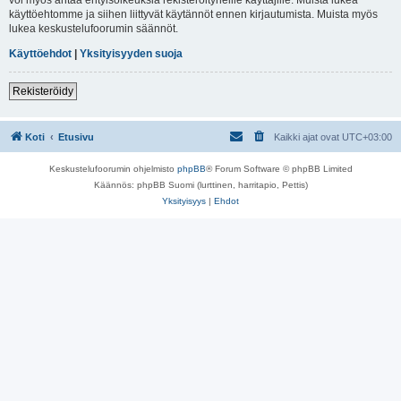
käyttöehtomme ja siihen liittyvät käytännöt ennen kirjautumista. Muista myös
lukea keskustelufoorumin säännöt.
Käyttöehdot
|
Yksityisyyden suoja
Rekisteröidy
Koti
Etusivu
Kaikki ajat ovat
UTC+03:00
Keskustelufoorumin ohjelmisto
phpBB
® Forum Software © phpBB Limited
Käännös: phpBB Suomi (lurttinen, harritapio, Pettis)
Yksityisyys
|
Ehdot