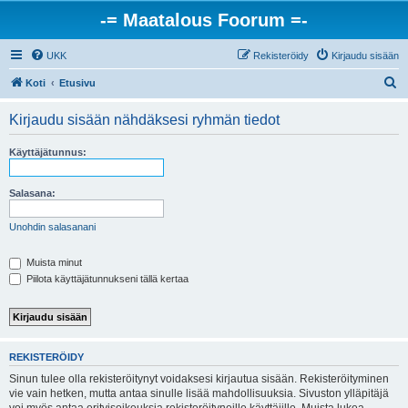
-= Maatalous Foorum =-
UKK
Rekisteröidy
Kirjaudu sisään
E
Koti
Etusivu
t
Kirjaudu sisään nähdäksesi ryhmän tiedot
s
i
Käyttäjätunnus:
Salasana:
Unohdin salasanani
Muista minut
Piilota käyttäjätunnukseni tällä kertaa
REKISTERÖIDY
Sinun tulee olla rekisteröitynyt voidaksesi kirjautua sisään. Rekisteröityminen
vie vain hetken, mutta antaa sinulle lisää mahdollisuuksia. Sivuston ylläpitäjä
voi myös antaa erityisoikeuksia rekisteröityneille käyttäjille. Muista lukea