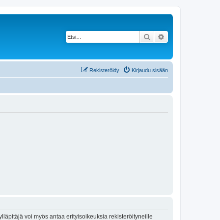
Etsi
Tarkennettu haku
Rekisteröidy
Kirjaudu sisään
lläpitäjä voi myös antaa erityisoikeuksia rekisteröityneille