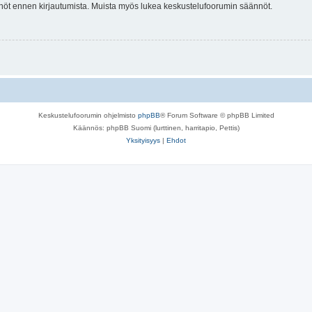
tännöt ennen kirjautumista. Muista myös lukea keskustelufoorumin säännöt.
Keskustelufoorumin ohjelmisto
phpBB
® Forum Software © phpBB Limited
Käännös: phpBB Suomi (lurttinen, harritapio, Pettis)
Yksityisyys
|
Ehdot