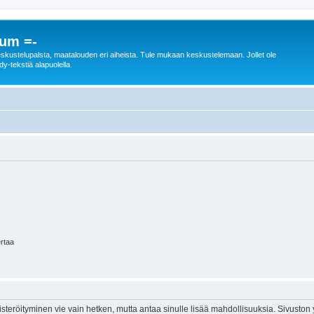
rum =-
n keskustelupalsta, maatalouden eri aiheista. Tule mukaan keskustelemaan. Jollet ole
dy-tekstiä alapuolella.
ertaa
isteröityminen vie vain hetken, mutta antaa sinulle lisää mahdollisuuksia. Sivuston y