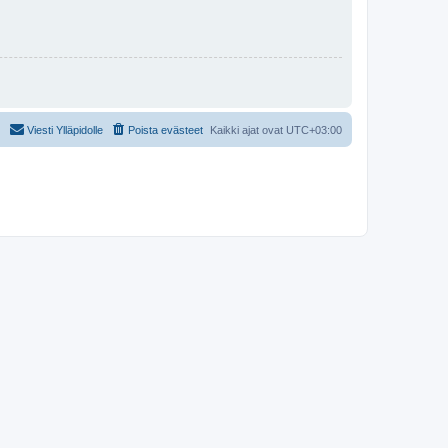
Viesti Ylläpidolle
Poista evästeet
Kaikki ajat ovat
UTC+03:00