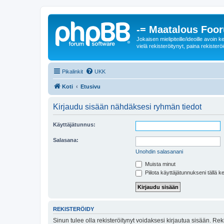
-= Maatalous Foo
Jokaisen mielipiteille/ideoille avoi
vielä rekisteröitynyt, paina rekisteröi
Pikalinkit
UKK
Koti
Etusivu
Kirjaudu sisään nähdäksesi ryhmän tiedot
Käyttäjätunnus:
Salasana:
Unohdin salasanani
Muista minut
Piilota käyttäjätunnukseni tällä k
REKISTERÖIDY
Sinun tulee olla rekisteröitynyt voidaksesi kirjautua sisään. Rek