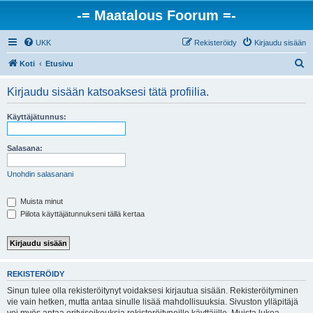
-= Maatalous Foorum =-
UKK
Rekisteröidy
Kirjaudu sisään
E
Koti
Etusivu
t
Kirjaudu sisään katsoaksesi tätä profiilia.
s
i
Käyttäjätunnus:
Salasana:
Unohdin salasanani
Muista minut
Piilota käyttäjätunnukseni tällä kertaa
REKISTERÖIDY
Sinun tulee olla rekisteröitynyt voidaksesi kirjautua sisään. Rekisteröityminen
vie vain hetken, mutta antaa sinulle lisää mahdollisuuksia. Sivuston ylläpitäjä
voi myös antaa erityisoikeuksia rekisteröityneille käyttäjille. Muista lukea