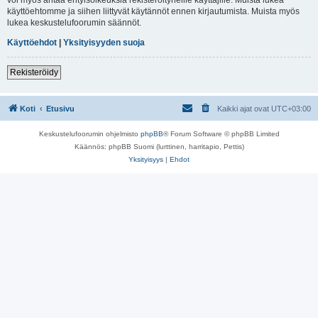
käyttöehtomme ja siihen liittyvät käytännöt ennen kirjautumista. Muista myös
lukea keskustelufoorumin säännöt.
Käyttöehdot
|
Yksityisyyden suoja
Rekisteröidy
Koti
Etusivu
Kaikki ajat ovat
UTC+03:00
Keskustelufoorumin ohjelmisto
phpBB
® Forum Software © phpBB Limited
Käännös: phpBB Suomi (lurttinen, harritapio, Pettis)
Yksityisyys
|
Ehdot