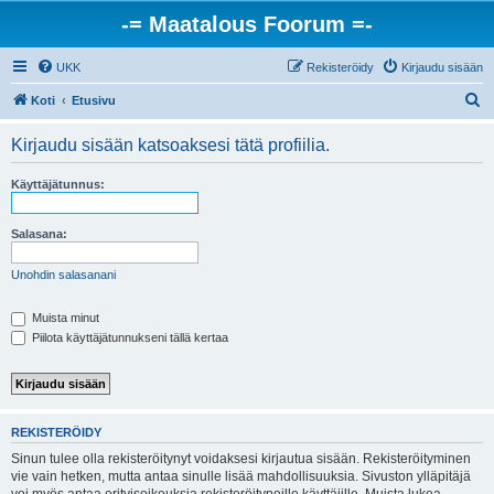
-= Maatalous Foorum =-
UKK
Rekisteröidy
Kirjaudu sisään
E
Koti
Etusivu
t
Kirjaudu sisään katsoaksesi tätä profiilia.
s
i
Käyttäjätunnus:
Salasana:
Unohdin salasanani
Muista minut
Piilota käyttäjätunnukseni tällä kertaa
REKISTERÖIDY
Sinun tulee olla rekisteröitynyt voidaksesi kirjautua sisään. Rekisteröityminen
vie vain hetken, mutta antaa sinulle lisää mahdollisuuksia. Sivuston ylläpitäjä
voi myös antaa erityisoikeuksia rekisteröityneille käyttäjille. Muista lukea