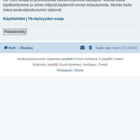
käyttöehtomme ja siihen liittyvät käytännöt ennen kirjautumista. Muista myös
lukea keskustelufoorumin säännöt.
Käyttöehdot
|
Yksityisyyden suoja
Rekisteröidy
Koti
Etusivu
Kaikki ajat ovat
UTC+03:00
Keskustelufoorumin ohjelmisto
phpBB
® Forum Software © phpBB Limited
Käännös: phpBB Suomi (lurttinen, harritapio, Pettis)
Yksityisyys
|
Ehdot