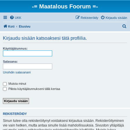
-= Maatalous Foorum =-
UKK
Rekisteröidy
Kirjaudu sisään
E
Koti
Etusivu
t
Kirjaudu sisään katsoaksesi tätä profiilia.
s
i
Käyttäjätunnus:
Salasana:
Unohdin salasanani
Muista minut
Piilota käyttäjätunnukseni tällä kertaa
REKISTERÖIDY
Sinun tulee olla rekisteröitynyt voidaksesi kirjautua sisään. Rekisteröityminen
vie vain hetken, mutta antaa sinulle lisää mahdollisuuksia. Sivuston ylläpitäjä
voi myös antaa erityisoikeuksia rekisteröityneille käyttäjille. Muista lukea