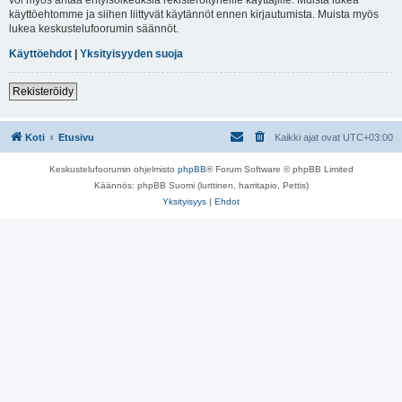
käyttöehtomme ja siihen liittyvät käytännöt ennen kirjautumista. Muista myös
lukea keskustelufoorumin säännöt.
Käyttöehdot
|
Yksityisyyden suoja
Rekisteröidy
Koti
Etusivu
Kaikki ajat ovat
UTC+03:00
Keskustelufoorumin ohjelmisto
phpBB
® Forum Software © phpBB Limited
Käännös: phpBB Suomi (lurttinen, harritapio, Pettis)
Yksityisyys
|
Ehdot