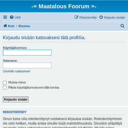
-= Maatalous Foorum =-
UKK
Rekisteröidy
Kirjaudu sisään
E
Koti
Etusivu
t
Kirjaudu sisään katsoaksesi tätä profiilia.
s
i
Käyttäjätunnus:
Salasana:
Unohdin salasanani
Muista minut
Piilota käyttäjätunnukseni tällä kertaa
REKISTERÖIDY
Sinun tulee olla rekisteröitynyt voidaksesi kirjautua sisään. Rekisteröityminen
vie vain hetken, mutta antaa sinulle lisää mahdollisuuksia. Sivuston ylläpitäjä
voi myös antaa erityisoikeuksia rekisteröityneille käyttäjille. Muista lukea