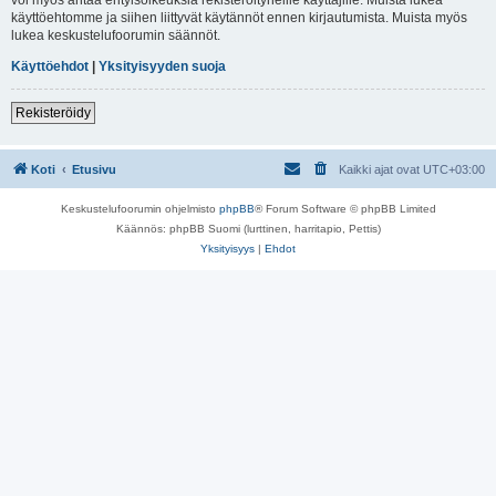
käyttöehtomme ja siihen liittyvät käytännöt ennen kirjautumista. Muista myös
lukea keskustelufoorumin säännöt.
Käyttöehdot
|
Yksityisyyden suoja
Rekisteröidy
Koti
Etusivu
Kaikki ajat ovat
UTC+03:00
Keskustelufoorumin ohjelmisto
phpBB
® Forum Software © phpBB Limited
Käännös: phpBB Suomi (lurttinen, harritapio, Pettis)
Yksityisyys
|
Ehdot