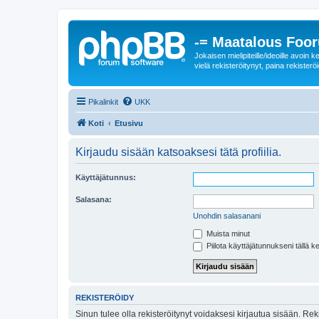
-= Maatalous Foo
Jokaisen mielipiteille/ideoille avoi
vielä rekisteröitynyt, paina rekisteröi
Pikalinkit
UKK
Koti
Etusivu
Kirjaudu sisään katsoaksesi tätä profiilia.
Käyttäjätunnus:
Salasana:
Unohdin salasanani
Muista minut
Piilota käyttäjätunnukseni tällä k
REKISTERÖIDY
Sinun tulee olla rekisteröitynyt voidaksesi kirjautua sisään. Rek