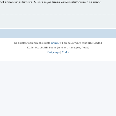
tännöt ennen kirjautumista. Muista myös lukea keskustelufoorumin säännöt.
Keskustelufoorumin ohjelmisto
phpBB
® Forum Software © phpBB Limited
Käännös: phpBB Suomi (lurttinen, harritapio, Pettis)
Yksityisyys
|
Ehdot