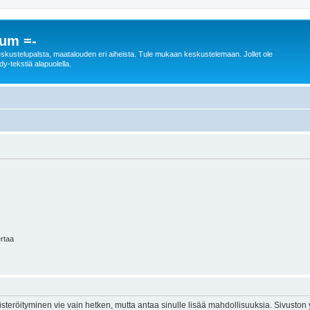
rum =-
n keskustelupalsta, maatalouden eri aiheista. Tule mukaan keskustelemaan. Jollet ole
dy-tekstiä alapuolella.
ertaa
isteröityminen vie vain hetken, mutta antaa sinulle lisää mahdollisuuksia. Sivuston y