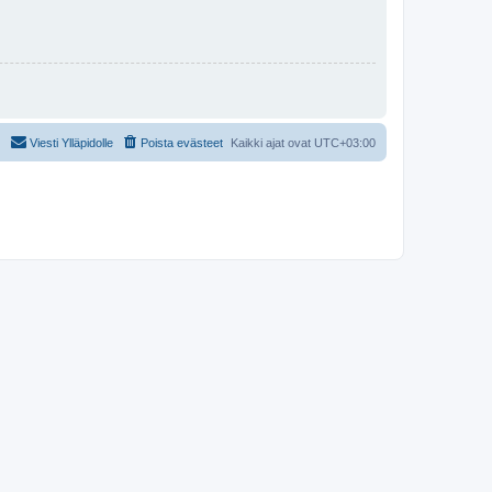
Viesti Ylläpidolle
Poista evästeet
Kaikki ajat ovat
UTC+03:00