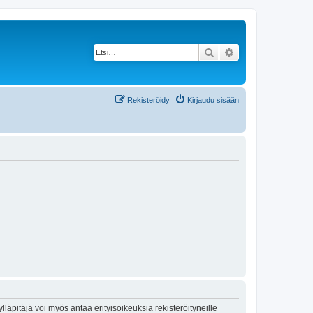
Etsi
Tarkennettu haku
Rekisteröidy
Kirjaudu sisään
lläpitäjä voi myös antaa erityisoikeuksia rekisteröityneille