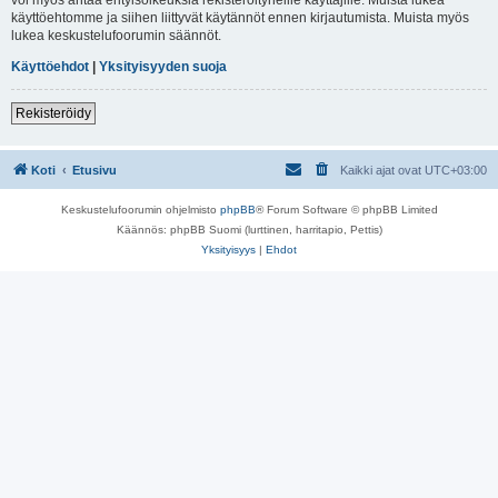
käyttöehtomme ja siihen liittyvät käytännöt ennen kirjautumista. Muista myös
lukea keskustelufoorumin säännöt.
Käyttöehdot
|
Yksityisyyden suoja
Rekisteröidy
Koti
Etusivu
Kaikki ajat ovat
UTC+03:00
Keskustelufoorumin ohjelmisto
phpBB
® Forum Software © phpBB Limited
Käännös: phpBB Suomi (lurttinen, harritapio, Pettis)
Yksityisyys
|
Ehdot