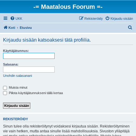
-= Maatalous Foorum =-
UKK
Rekisteröidy
Kirjaudu sisään
E
Koti
Etusivu
t
Kirjaudu sisään katsoaksesi tätä profiilia.
s
i
Käyttäjätunnus:
Salasana:
Unohdin salasanani
Muista minut
Piilota käyttäjätunnukseni tällä kertaa
REKISTERÖIDY
Sinun tulee olla rekisteröitynyt voidaksesi kirjautua sisään. Rekisteröityminen
vie vain hetken, mutta antaa sinulle lisää mahdollisuuksia. Sivuston ylläpitäjä
voi myös antaa erityisoikeuksia rekisteröityneille käyttäjille. Muista lukea