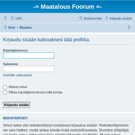
-= Maatalous Foorum =-
UKK
Rekisteröidy
Kirjaudu sisään
E
Koti
Etusivu
t
Kirjaudu sisään katsoaksesi tätä profiilia.
s
i
Käyttäjätunnus:
Salasana:
Unohdin salasanani
Muista minut
Piilota käyttäjätunnukseni tällä kertaa
REKISTERÖIDY
Sinun tulee olla rekisteröitynyt voidaksesi kirjautua sisään. Rekisteröityminen
vie vain hetken, mutta antaa sinulle lisää mahdollisuuksia. Sivuston ylläpitäjä
voi myös antaa erityisoikeuksia rekisteröityneille käyttäjille. Muista lukea