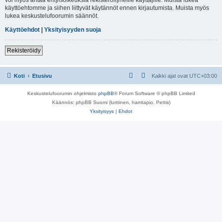
käyttöehtomme ja siihen liittyvät käytännöt ennen kirjautumista. Muista myös
lukea keskustelufoorumin säännöt.
Käyttöehdot
|
Yksityisyyden suoja
Rekisteröidy
Koti
Etusivu
Kaikki ajat ovat
UTC+03:00
Keskustelufoorumin ohjelmisto
phpBB
® Forum Software © phpBB Limited
Käännös: phpBB Suomi (lurttinen, harritapio, Pettis)
Yksityisyys
|
Ehdot