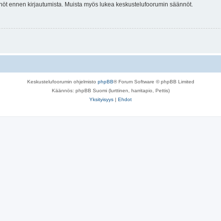
tännöt ennen kirjautumista. Muista myös lukea keskustelufoorumin säännöt.
Keskustelufoorumin ohjelmisto
phpBB
® Forum Software © phpBB Limited
Käännös: phpBB Suomi (lurttinen, harritapio, Pettis)
Yksityisyys
|
Ehdot