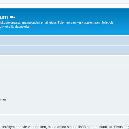
rum =-
n keskustelupalsta, maatalouden eri aiheista. Tule mukaan keskustelemaan. Jollet ole
dy-tekstiä alapuolella.
ertaa
isteröityminen vie vain hetken, mutta antaa sinulle lisää mahdollisuuksia. Sivuston y