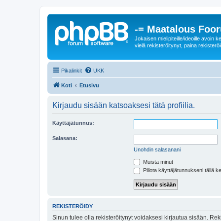
-= Maatalous Foo
Jokaisen mielipiteille/ideoille avoi
vielä rekisteröitynyt, paina rekisteröi
Pikalinkit
UKK
Koti
Etusivu
Kirjaudu sisään katsoaksesi tätä profiilia.
Käyttäjätunnus:
Salasana:
Unohdin salasanani
Muista minut
Piilota käyttäjätunnukseni tällä k
REKISTERÖIDY
Sinun tulee olla rekisteröitynyt voidaksesi kirjautua sisään. Rek