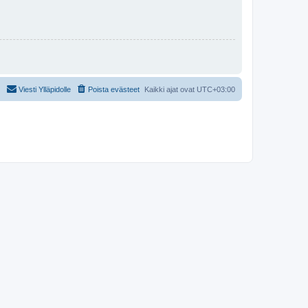
Viesti Ylläpidolle
Poista evästeet
Kaikki ajat ovat
UTC+03:00