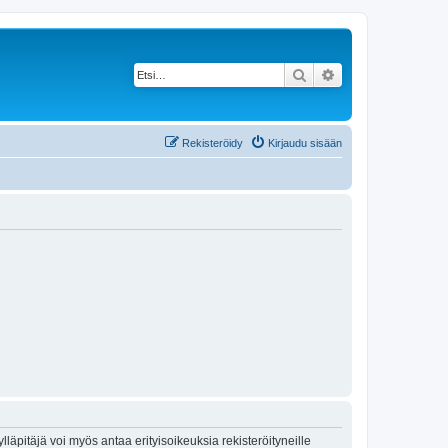
Etsi
Tarkennettu haku
Rekisteröidy
Kirjaudu sisään
lläpitäjä voi myös antaa erityisoikeuksia rekisteröityneille