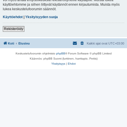
käyttöehtomme ja siihen liittyvät käytännöt ennen kirjautumista. Muista myös
lukea keskustelufoorumin säännöt.
Käyttöehdot
|
Yksityisyyden suoja
Rekisteröidy
Koti
Etusivu
Kaikki ajat ovat
UTC+03:00
Keskustelufoorumin ohjelmisto
phpBB
® Forum Software © phpBB Limited
Käännös: phpBB Suomi (lurttinen, harritapio, Pettis)
Yksityisyys
|
Ehdot