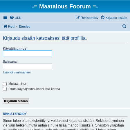
-= Maatalous Foorum =-
UKK
Rekisteröidy
Kirjaudu sisään
E
Koti
Etusivu
t
Kirjaudu sisään katsoaksesi tätä profiilia.
s
i
Käyttäjätunnus:
Salasana:
Unohdin salasanani
Muista minut
Piilota käyttäjätunnukseni tällä kertaa
REKISTERÖIDY
Sinun tulee olla rekisteröitynyt voidaksesi kirjautua sisään. Rekisteröityminen
vie vain hetken, mutta antaa sinulle lisää mahdollisuuksia. Sivuston ylläpitäjä
voi myös antaa erityisoikeuksia rekisteröityneille käyttäjille. Muista lukea