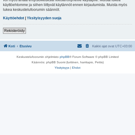
käyttöehtomme ja siihen liittyvät käytännöt ennen kirjautumista. Muista myös
lukea keskustelufoorumin säännöt.
Käyttöehdot
|
Yksityisyyden suoja
Rekisteröidy
Koti
Etusivu
Kaikki ajat ovat
UTC+03:00
Keskustelufoorumin ohjelmisto
phpBB
® Forum Software © phpBB Limited
Käännös: phpBB Suomi (lurttinen, harritapio, Pettis)
Yksityisyys
|
Ehdot