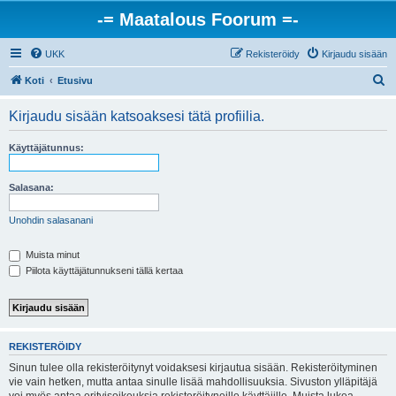
-= Maatalous Foorum =-
UKK
Rekisteröidy
Kirjaudu sisään
E
Koti
Etusivu
t
Kirjaudu sisään katsoaksesi tätä profiilia.
s
i
Käyttäjätunnus:
Salasana:
Unohdin salasanani
Muista minut
Piilota käyttäjätunnukseni tällä kertaa
REKISTERÖIDY
Sinun tulee olla rekisteröitynyt voidaksesi kirjautua sisään. Rekisteröityminen
vie vain hetken, mutta antaa sinulle lisää mahdollisuuksia. Sivuston ylläpitäjä
voi myös antaa erityisoikeuksia rekisteröityneille käyttäjille. Muista lukea