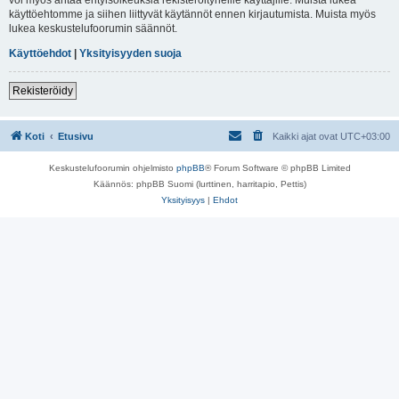
käyttöehtomme ja siihen liittyvät käytännöt ennen kirjautumista. Muista myös
lukea keskustelufoorumin säännöt.
Käyttöehdot
|
Yksityisyyden suoja
Rekisteröidy
Koti
Etusivu
Kaikki ajat ovat
UTC+03:00
Keskustelufoorumin ohjelmisto
phpBB
® Forum Software © phpBB Limited
Käännös: phpBB Suomi (lurttinen, harritapio, Pettis)
Yksityisyys
|
Ehdot