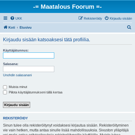
-= Maatalous Foorum =-
UKK
Rekisteröidy
Kirjaudu sisään
E
Koti
Etusivu
t
Kirjaudu sisään katsoaksesi tätä profiilia.
s
i
Käyttäjätunnus:
Salasana:
Unohdin salasanani
Muista minut
Piilota käyttäjätunnukseni tällä kertaa
REKISTERÖIDY
Sinun tulee olla rekisteröitynyt voidaksesi kirjautua sisään. Rekisteröityminen
vie vain hetken, mutta antaa sinulle lisää mahdollisuuksia. Sivuston ylläpitäjä
voi myös antaa erityisoikeuksia rekisteröityneille käyttäjille. Muista lukea