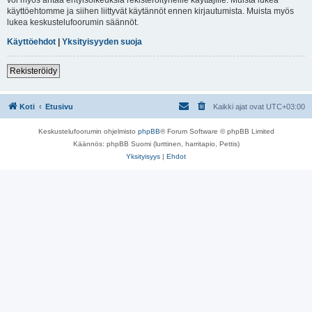
käyttöehtomme ja siihen liittyvät käytännöt ennen kirjautumista. Muista myös
lukea keskustelufoorumin säännöt.
Käyttöehdot
|
Yksityisyyden suoja
Rekisteröidy
Koti
Etusivu
Kaikki ajat ovat
UTC+03:00
Keskustelufoorumin ohjelmisto
phpBB
® Forum Software © phpBB Limited
Käännös: phpBB Suomi (lurttinen, harritapio, Pettis)
Yksityisyys
|
Ehdot