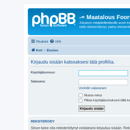
-= Maatalous Foo
Jokaisen mielipiteille/ideoille avoi
vielä rekisteröitynyt, paina rekisteröi
Pikalinkit
UKK
Koti
Etusivu
Kirjaudu sisään katsoaksesi tätä profiilia.
Käyttäjätunnus:
Salasana:
Unohdin salasanani
Muista minut
Piilota käyttäjätunnukseni tällä k
REKISTERÖIDY
Sinun tulee olla rekisteröitynyt voidaksesi kirjautua sisään. Rek