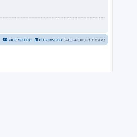
Viesti Ylläpidolle
Poista evästeet
Kaikki ajat ovat
UTC+03:00