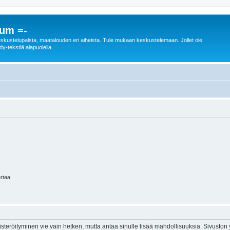
rum =-
n keskustelupalsta, maatalouden eri aiheista. Tule mukaan keskustelemaan. Jollet ole
dy-tekstiä alapuolella.
ertaa
isteröityminen vie vain hetken, mutta antaa sinulle lisää mahdollisuuksia. Sivuston y