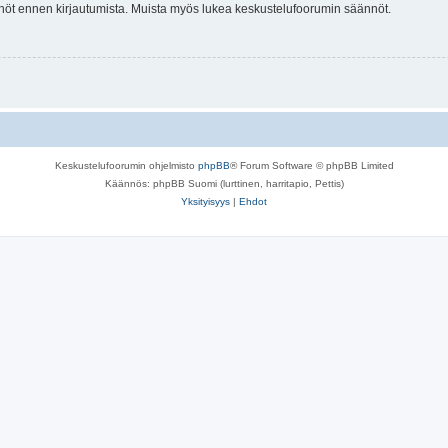
tännöt ennen kirjautumista. Muista myös lukea keskustelufoorumin säännöt.
Keskustelufoorumin ohjelmisto
phpBB
® Forum Software © phpBB Limited
Käännös: phpBB Suomi (lurttinen, harritapio, Pettis)
Yksityisyys
|
Ehdot