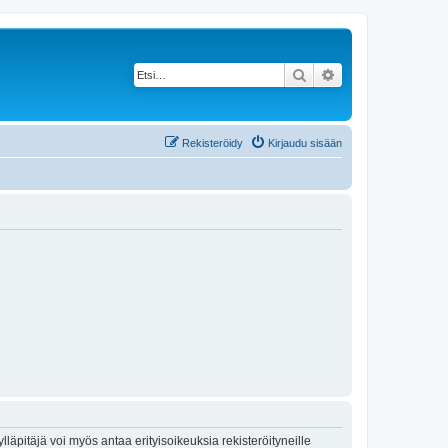
Etsi
Tarkennettu haku
Rekisteröidy
Kirjaudu sisään
lläpitäjä voi myös antaa erityisoikeuksia rekisteröityneille