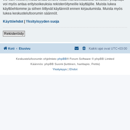
voi myös antaa erityisoikeuksia rekisteröityneille käyttäjille. Muista lukea
käyttöehtomme ja siihen liittyvät käytännöt ennen kirjautumista. Muista myös
lukea keskustelufoorumin säännöt.
Käyttöehdot
|
Yksityisyyden suoja
Rekisteröidy
Koti
Etusivu
Kaikki ajat ovat
UTC+03:00
Keskustelufoorumin ohjelmisto
phpBB
® Forum Software © phpBB Limited
Käännös: phpBB Suomi (lurttinen, harritapio, Pettis)
Yksityisyys
|
Ehdot