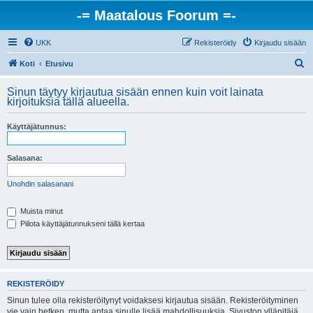
-= Maatalous Foorum =-
UKK
Rekisteröidy
Kirjaudu sisään
E
Koti
Etusivu
t
Sinun täytyy kirjautua sisään ennen kuin voit lainata
s
kirjoituksia tällä alueella.
i
Käyttäjätunnus:
Salasana:
Unohdin salasanani
Muista minut
Piilota käyttäjätunnukseni tällä kertaa
REKISTERÖIDY
Sinun tulee olla rekisteröitynyt voidaksesi kirjautua sisään. Rekisteröityminen
vie vain hetken, mutta antaa sinulle lisää mahdollisuuksia. Sivuston ylläpitäjä