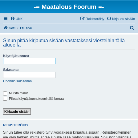
-= Maatalous Foorum =-
UKK
Rekisteröidy
Kirjaudu sisään
E
Koti
Etusivu
t
Sinun pitää kirjautua sisään vastataksesi viesteihin tällä
s
alueella
i
Käyttäjätunnus:
Salasana:
Unohdin salasanani
Muista minut
Piilota käyttäjätunnukseni tällä kertaa
REKISTERÖIDY
Sinun tulee olla rekisteröitynyt voidaksesi kirjautua sisään. Rekisteröityminen
vie vain hetken, mutta antaa sinulle lisää mahdollisuuksia. Sivuston ylläpitäjä