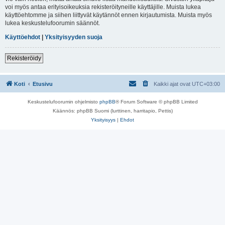
voi myös antaa erityisoikeuksia rekisteröityneille käyttäjille. Muista lukea
käyttöehtomme ja siihen liittyvät käytännöt ennen kirjautumista. Muista myös
lukea keskustelufoorumin säännöt.
Käyttöehdot
|
Yksityisyyden suoja
Rekisteröidy
Koti
Etusivu
Kaikki ajat ovat
UTC+03:00
Keskustelufoorumin ohjelmisto
phpBB
® Forum Software © phpBB Limited
Käännös: phpBB Suomi (lurttinen, harritapio, Pettis)
Yksityisyys
|
Ehdot