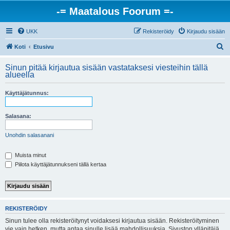
-= Maatalous Foorum =-
UKK
Rekisteröidy
Kirjaudu sisään
E
Koti
Etusivu
t
Sinun pitää kirjautua sisään vastataksesi viesteihin tällä
s
alueella
i
Käyttäjätunnus:
Salasana:
Unohdin salasanani
Muista minut
Piilota käyttäjätunnukseni tällä kertaa
REKISTERÖIDY
Sinun tulee olla rekisteröitynyt voidaksesi kirjautua sisään. Rekisteröityminen
vie vain hetken, mutta antaa sinulle lisää mahdollisuuksia. Sivuston ylläpitäjä