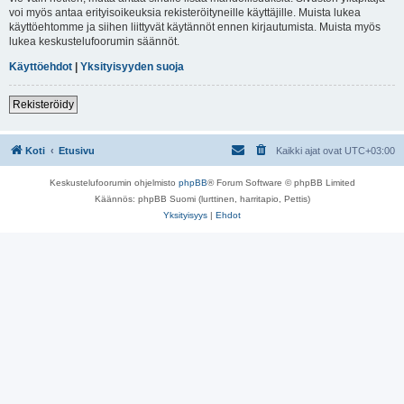
voi myös antaa erityisoikeuksia rekisteröityneille käyttäjille. Muista lukea
käyttöehtomme ja siihen liittyvät käytännöt ennen kirjautumista. Muista myös
lukea keskustelufoorumin säännöt.
Käyttöehdot
|
Yksityisyyden suoja
Rekisteröidy
Koti
Etusivu
Kaikki ajat ovat
UTC+03:00
Keskustelufoorumin ohjelmisto
phpBB
® Forum Software © phpBB Limited
Käännös: phpBB Suomi (lurttinen, harritapio, Pettis)
Yksityisyys
|
Ehdot