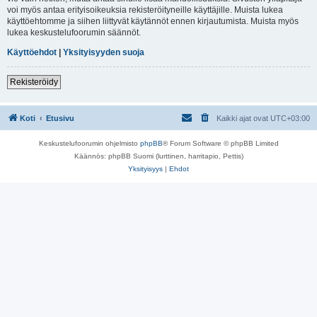
voi myös antaa erityisoikeuksia rekisteröityneille käyttäjille. Muista lukea
käyttöehtomme ja siihen liittyvät käytännöt ennen kirjautumista. Muista myös
lukea keskustelufoorumin säännöt.
Käyttöehdot
|
Yksityisyyden suoja
Rekisteröidy
Koti
Etusivu
Kaikki ajat ovat
UTC+03:00
Keskustelufoorumin ohjelmisto
phpBB
® Forum Software © phpBB Limited
Käännös: phpBB Suomi (lurttinen, harritapio, Pettis)
Yksityisyys
|
Ehdot