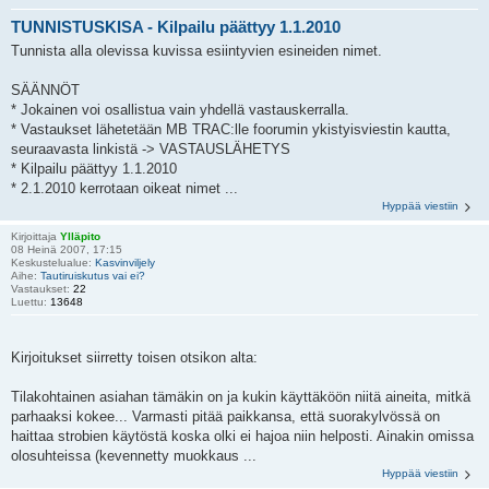
TUNNISTUSKISA - Kilpailu päättyy 1.1.2010
Tunnista alla olevissa kuvissa esiintyvien esineiden nimet.
SÄÄNNÖT
* Jokainen voi osallistua vain yhdellä vastauskerralla.
* Vastaukset lähetetään MB TRAC:lle foorumin ykistyisviestin kautta,
seuraavasta linkistä -> VASTAUSLÄHETYS
* Kilpailu päättyy 1.1.2010
* 2.1.2010 kerrotaan oikeat nimet ...
Hyppää viestiin
Kirjoittaja
Ylläpito
08 Heinä 2007, 17:15
Keskustelualue:
Kasvinviljely
Aihe:
Tautiruiskutus vai ei?
Vastaukset:
22
Luettu:
13648
Kirjoitukset siirretty toisen otsikon alta:
Tilakohtainen asiahan tämäkin on ja kukin käyttäköön niitä aineita, mitkä
parhaaksi kokee... Varmasti pitää paikkansa, että suorakylvössä on
haittaa strobien käytöstä koska olki ei hajoa niin helposti. Ainakin omissa
olosuhteissa (kevennetty muokkaus ...
Hyppää viestiin