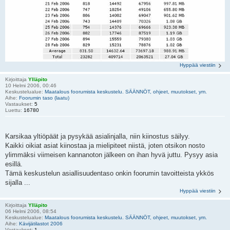
Hyppää viestiin
Kirjoittaja
Ylläpito
10 Helmi 2006, 00:46
Keskustelualue:
Maatalous foorumista keskustelu. SÄÄNNÖT, ohjeet, muutokset, ym.
Aihe:
Foorumin taso (laatu)
Vastaukset:
5
Luettu:
16780
Karsikaa yltiöpäät ja pysykää asialinjalla, niin kiinostus säilyy.
Kaikki oikiat asiat kiinostaa ja mielipiteet niistä, joten otsikon nosto
ylimmäksi viimeisen kannanoton jälkeen on ihan hyvä juttu. Pysyy asia
esillä.
Tämä keskustelun asiallisuudentaso onkin foorumin tavoitteista ykkös
sijalla ...
Hyppää viestiin
Kirjoittaja
Ylläpito
06 Helmi 2006, 08:54
Keskustelualue:
Maatalous foorumista keskustelu. SÄÄNNÖT, ohjeet, muutokset, ym.
Aihe:
Kävijätilastot 2006
Vastaukset:
1