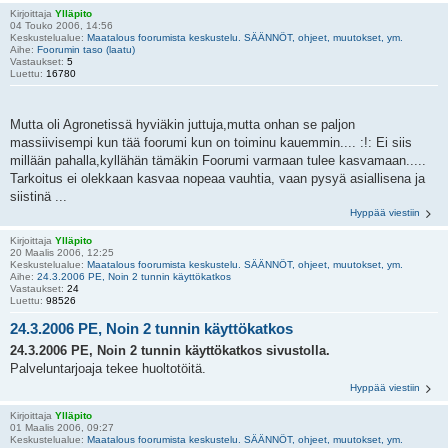
Kirjoittaja
Ylläpito
04 Touko 2006, 14:56
Keskustelualue:
Maatalous foorumista keskustelu. SÄÄNNÖT, ohjeet, muutokset, ym.
Aihe:
Foorumin taso (laatu)
Vastaukset:
5
Luettu:
16780
Mutta oli Agronetissä hyviäkin juttuja,mutta onhan se paljon
massiivisempi kun tää foorumi kun on toiminu kauemmin.... :!: Ei siis
millään pahalla,kyllähän tämäkin Foorumi varmaan tulee kasvamaan.....
Tarkoitus ei olekkaan kasvaa nopeaa vauhtia, vaan pysyä asiallisena ja
siistinä ...
Hyppää viestiin
Kirjoittaja
Ylläpito
20 Maalis 2006, 12:25
Keskustelualue:
Maatalous foorumista keskustelu. SÄÄNNÖT, ohjeet, muutokset, ym.
Aihe:
24.3.2006 PE, Noin 2 tunnin käyttökatkos
Vastaukset:
24
Luettu:
98526
24.3.2006 PE, Noin 2 tunnin käyttökatkos
24.3.2006 PE, Noin 2 tunnin käyttökatkos sivustolla.
Palveluntarjoaja tekee huoltotöitä.
Hyppää viestiin
Kirjoittaja
Ylläpito
01 Maalis 2006, 09:27
Keskustelualue:
Maatalous foorumista keskustelu. SÄÄNNÖT, ohjeet, muutokset, ym.