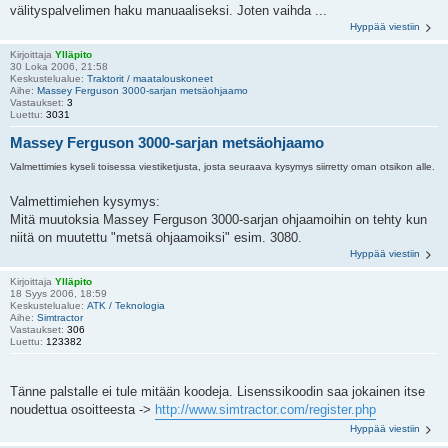
välityspalvelimen haku manuaaliseksi. Joten vaihda ...
Hyppää viestiin
Kirjoittaja
Ylläpito
30 Loka 2006, 21:58
Keskustelualue:
Traktorit / maatalouskoneet
Aihe:
Massey Ferguson 3000-sarjan metsäohjaamo
Vastaukset:
3
Luettu:
3031
Massey Ferguson 3000-sarjan metsäohjaamo
Valmettimies kyseli toisessa viestiketjusta, josta seuraava kysymys siirretty oman otsikon alle.
Valmettimiehen kysymys:
Mitä muutoksia Massey Ferguson 3000-sarjan ohjaamoihin on tehty kun
niitä on muutettu "metsä ohjaamoiksi" esim. 3080.
Hyppää viestiin
Kirjoittaja
Ylläpito
18 Syys 2006, 18:59
Keskustelualue:
ATK / Teknologia
Aihe:
Simtractor
Vastaukset:
306
Luettu:
123382
Tänne palstalle ei tule mitään koodeja. Lisenssikoodin saa jokainen itse
noudettua osoitteesta ->
http://www.simtractor.com/register.php
Hyppää viestiin