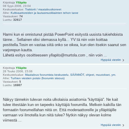
Kirjoittaja
Ylläpito
08 Syys 2006, 23:04
Keskustelualue:
Traktorit / maatalouskoneet
Aihe:
Kultivaattoreiden ja lautasmuokkainten tehon tarve
Vastaukset:
74
Luettu:
32617
Harmi kun ei onnistunut pistää PowerPoint esitystä uusista tukiehdoista
tänne... Sellainen olisi olemassa kyllä... YV:tä niin voin koittaa
postitella.Tosin en vastaa siitä onko se oikea, kun olen itsekin saanut sen
varjorepun kautta.
Lähetä esitys osoitteeseen yllapito@murtola.com , niin voin ...
Hyppää viestiin
Kirjoittaja
Ylläpito
28 Touko 2006, 15:06
Keskustelualue:
Maatalous foorumista keskustelu. SÄÄNNÖT, ohjeet, muutokset, ym.
Aihe:
Turhien viestien poisto (foorumin siivous)
Vastaukset:
5
Luettu:
16987
Näkyy tännekin tulevan noita ulkolaisia asiattomia ''käyttäjiä''. Ne kait
tulee ittestään kun on tarpeeks käyttäjiä foorumilla. Melkein kaikilla tän
formaatin foorumeillahan niitä on. Että moderaattoreille ja ylläpitäjille
varmaan voi ilmotella kun niitä tulee? Nytkin näkyy olevan kolme
viimestä ...
Hyppää viestiin