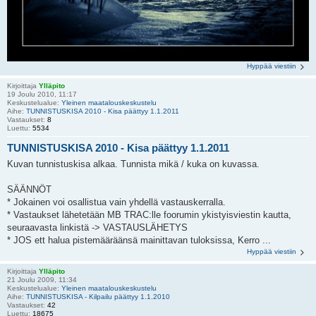
Hyppää viestiin
Kirjoittaja
Ylläpito
19 Joulu 2010, 11:17
Keskustelualue:
Yleinen maatalouskeskustelu
Aihe:
TUNNISTUSKISA 2010 - Kisa päättyy 1.1.2011
Vastaukset:
8
Luettu:
5534
TUNNISTUSKISA 2010 - Kisa päättyy 1.1.2011
Kuvan tunnistuskisa alkaa. Tunnista mikä / kuka on kuvassa.
SÄÄNNÖT
* Jokainen voi osallistua vain yhdellä vastauskerralla.
* Vastaukset lähetetään MB TRAC:lle foorumin ykistyisviestin kautta,
seuraavasta linkistä -> VASTAUSLÄHETYS
* JOS ett halua pistemääräänsä mainittavan tuloksissa, Kerro ...
Hyppää viestiin
Kirjoittaja
Ylläpito
21 Joulu 2009, 11:34
Keskustelualue:
Yleinen maatalouskeskustelu
Aihe:
TUNNISTUSKISA - Kilpailu päättyy 1.1.2010
Vastaukset:
42
Luettu:
18675