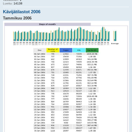
Luettu:
14138
Kävijätilastot 2006
Tammikuu 2006