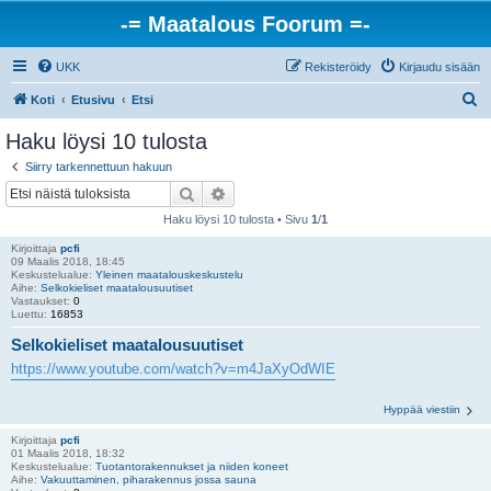
-= Maatalous Foorum =-
UKK
Rekisteröidy
Kirjaudu sisään
E
Koti
Etusivu
Etsi
t
Haku löysi 10 tulosta
s
Siirry tarkennettuun hakuun
i
Etsi
Tarkennettu haku
Haku löysi 10 tulosta • Sivu
1
/
1
Kirjoittaja
pcfi
09 Maalis 2018, 18:45
Keskustelualue:
Yleinen maatalouskeskustelu
Aihe:
Selkokieliset maatalousuutiset
Vastaukset:
0
Luettu:
16853
Selkokieliset maatalousuutiset
https://www.youtube.com/watch?v=m4JaXyOdWIE
Hyppää viestiin
Kirjoittaja
pcfi
01 Maalis 2018, 18:32
Keskustelualue:
Tuotantorakennukset ja niiden koneet
Aihe:
Vakuuttaminen, piharakennus jossa sauna