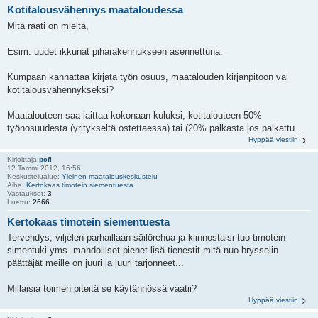
Kotitalousvähennys maataloudessa
Mitä raati on mieltä,
Esim. uudet ikkunat piharakennukseen asennettuna.
Kumpaan kannattaa kirjata työn osuus, maatalouden kirjanpitoon vai
kotitalousvähennykseksi?
Maatalouteen saa laittaa kokonaan kuluksi, kotitalouteen 50%
työnosuudesta (yritykseltä ostettaessa) tai (20% palkasta jos palkattu ...
Hyppää viestiin
Kirjoittaja
pcfi
12 Tammi 2012, 16:56
Keskustelualue:
Yleinen maatalouskeskustelu
Aihe:
Kertokaas timotein siementuesta
Vastaukset:
3
Luettu:
2666
Kertokaas timotein siementuesta
Tervehdys, viljelen parhaillaan säilörehua ja kiinnostaisi tuo timotein
simentuki yms. mahdolliset pienet lisä tienestit mitä nuo brysselin
päättäjät meille on juuri ja juuri tarjonneet...
Millaisia toimen piteitä se käytännössä vaatii?
Hyppää viestiin