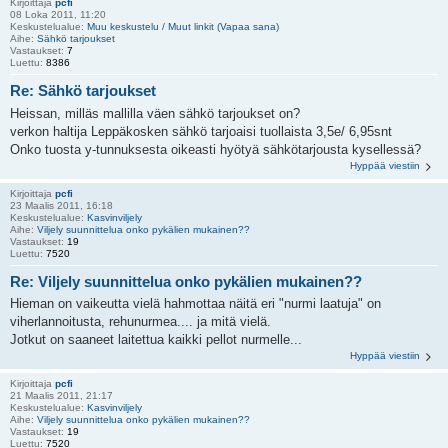
Kirjoittaja
pcfi
08 Loka 2011, 11:20
Keskustelualue:
Muu keskustelu / Muut linkit (Vapaa sana)
Aihe:
Sähkö tarjoukset
Vastaukset:
7
Luettu:
8386
Re: Sähkö tarjoukset
Heissan, milläs mallilla väen sähkö tarjoukset on?
verkon haltija Leppäkosken sähkö tarjoaisi tuollaista 3,5e/ 6,95snt
Onko tuosta y-tunnuksesta oikeasti hyötyä sähkötarjousta kysellessä?
Hyppää viestiin
Kirjoittaja
pcfi
23 Maalis 2011, 16:18
Keskustelualue:
Kasvinviljely
Aihe:
Viljely suunnittelua onko pykälien mukainen??
Vastaukset:
19
Luettu:
7520
Re: Viljely suunnittelua onko pykälien mukainen??
Hieman on vaikeutta vielä hahmottaa näitä eri "nurmi laatuja" on
viherlannoitusta, rehunurmea.... ja mitä vielä.
Jotkut on saaneet laitettua kaikki pellot nurmelle...
Hyppää viestiin
Kirjoittaja
pcfi
21 Maalis 2011, 21:17
Keskustelualue:
Kasvinviljely
Aihe:
Viljely suunnittelua onko pykälien mukainen??
Vastaukset:
19
Luettu:
7520