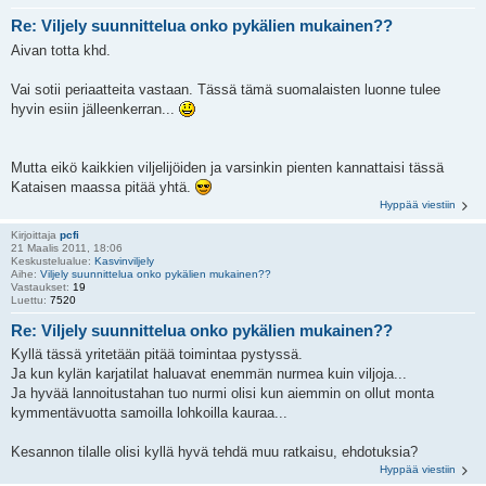
Re: Viljely suunnittelua onko pykälien mukainen??
Aivan totta khd.
Vai sotii periaatteita vastaan. Tässä tämä suomalaisten luonne tulee
hyvin esiin jälleenkerran...
Mutta eikö kaikkien viljelijöiden ja varsinkin pienten kannattaisi tässä
Kataisen maassa pitää yhtä.
Hyppää viestiin
Kirjoittaja
pcfi
21 Maalis 2011, 18:06
Keskustelualue:
Kasvinviljely
Aihe:
Viljely suunnittelua onko pykälien mukainen??
Vastaukset:
19
Luettu:
7520
Re: Viljely suunnittelua onko pykälien mukainen??
Kyllä tässä yritetään pitää toimintaa pystyssä.
Ja kun kylän karjatilat haluavat enemmän nurmea kuin viljoja...
Ja hyvää lannoitustahan tuo nurmi olisi kun aiemmin on ollut monta
kymmentävuotta samoilla lohkoilla kauraa...
Kesannon tilalle olisi kyllä hyvä tehdä muu ratkaisu, ehdotuksia?
Hyppää viestiin