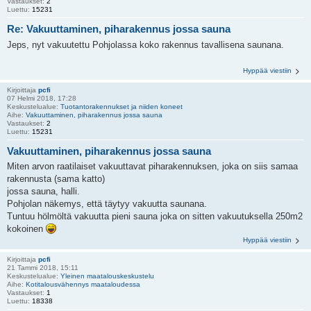
Vastaukset:
2
Luettu:
15231
Re: Vakuuttaminen, piharakennus jossa sauna
Jeps, nyt vakuutettu Pohjolassa koko rakennus tavallisena saunana.
Hyppää viestiin
Kirjoittaja
pcfi
07 Helmi 2018, 17:28
Keskustelualue:
Tuotantorakennukset ja niiden koneet
Aihe:
Vakuuttaminen, piharakennus jossa sauna
Vastaukset:
2
Luettu:
15231
Vakuuttaminen, piharakennus jossa sauna
Miten arvon raatilaiset vakuuttavat piharakennuksen, joka on siis samaa
rakennusta (sama katto)
jossa sauna, halli.
Pohjolan näkemys, että täytyy vakuutta saunana.
Tuntuu hölmöltä vakuutta pieni sauna joka on sitten vakuutuksella 250m2
kokoinen
Hyppää viestiin
Kirjoittaja
pcfi
21 Tammi 2018, 15:11
Keskustelualue:
Yleinen maatalouskeskustelu
Aihe:
Kotitalousvähennys maataloudessa
Vastaukset:
1
Luettu:
18338