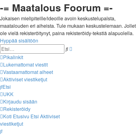
-= Maatalous Foorum =-
Jokaisen mielipiteille/ideoille avoin keskustelupalsta,
maatalouden eri aiheista. Tule mukaan keskustelemaan. Jollet
ole vielä rekisteröitynyt, paina rekisteröidy-tekstiä alapuolella.
Hyppää sisältöön
Tarkennettu
Etsi
haku
Pikalinkit
Lukemattomat viestit
Vastaamattomat aiheet
Aktiiviset viestiketjut
Etsi
UKK
Kirjaudu sisään
Rekisteröidy
Koti
Etusivu
Etsi
Aktiiviset
viestiketjut
Etsi