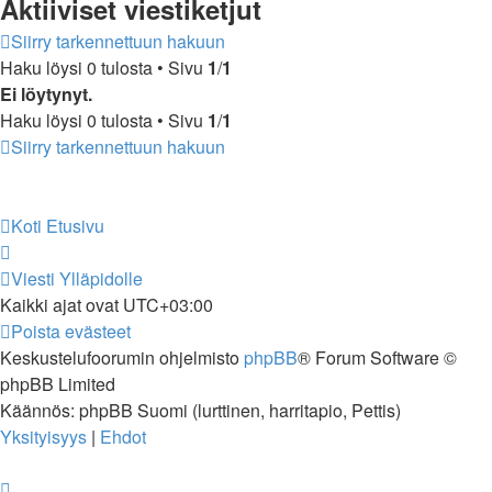
Aktiiviset viestiketjut
Siirry tarkennettuun hakuun
Haku löysi 0 tulosta • Sivu
1
/
1
Ei löytynyt.
Haku löysi 0 tulosta • Sivu
1
/
1
Siirry tarkennettuun hakuun
Koti
Etusivu
Viesti Ylläpidolle
Kaikki ajat ovat
UTC+03:00
Poista evästeet
Keskustelufoorumin ohjelmisto
phpBB
® Forum Software ©
phpBB Limited
Käännös: phpBB Suomi (lurttinen, harritapio, Pettis)
Yksityisyys
|
Ehdot