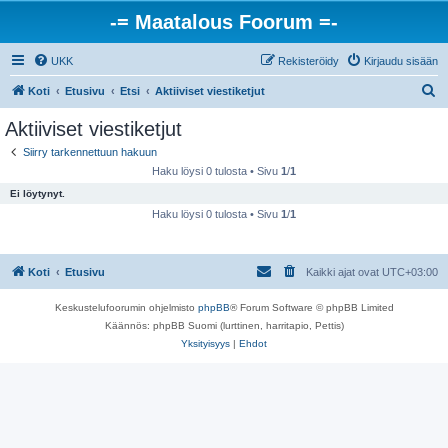
-= Maatalous Foorum =-
UKK
Rekisteröidy
Kirjaudu sisään
E
Koti
Etusivu
Etsi
Aktiiviset viestiketjut
t
Aktiiviset viestiketjut
s
Siirry tarkennettuun hakuun
i
Haku löysi 0 tulosta • Sivu
1
/
1
Ei löytynyt.
Haku löysi 0 tulosta • Sivu
1
/
1
Koti
Etusivu
Kaikki ajat ovat
UTC+03:00
Keskustelufoorumin ohjelmisto
phpBB
® Forum Software © phpBB Limited
Käännös: phpBB Suomi (lurttinen, harritapio, Pettis)
Yksityisyys
|
Ehdot