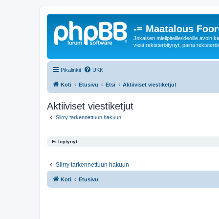
-= Maatalous Foo
Jokaisen mielipiteille/ideoille avoi
vielä rekisteröitynyt, paina rekisteröi
Pikalinkit
UKK
Koti
Etusivu
Etsi
Aktiiviset viestiketjut
Aktiiviset viestiketjut
Siirry tarkennettuun hakuun
Ei löytynyt.
Siirry tarkennettuun hakuun
Koti
Etusivu