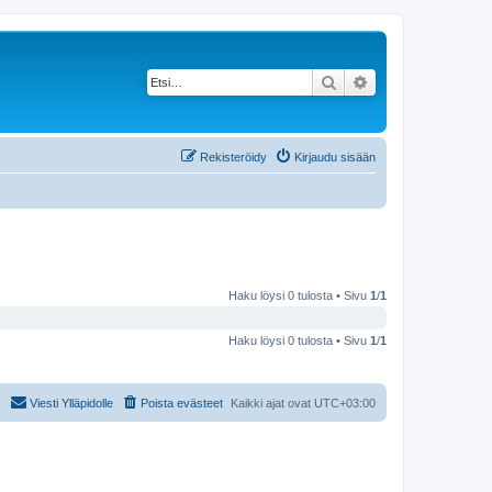
Etsi
Tarkennettu haku
Rekisteröidy
Kirjaudu sisään
Haku löysi 0 tulosta • Sivu
1
/
1
Haku löysi 0 tulosta • Sivu
1
/
1
Viesti Ylläpidolle
Poista evästeet
Kaikki ajat ovat
UTC+03:00