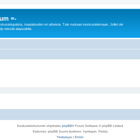
rum =-
n keskustelupalsta, maatalouden eri aiheista. Tule mukaan keskustelemaan. Jollet ole
dy-tekstiä alapuolella.
Keskustelufoorumin ohjelmisto
phpBB
® Forum Software © phpBB Limited
Käännös: phpBB Suomi (lurttinen, harritapio, Pettis)
Yksityisyys
|
Ehdot