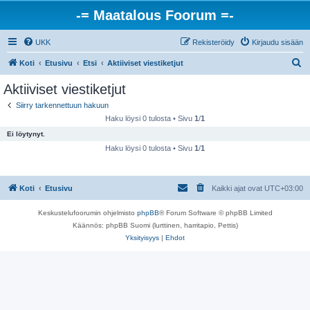
-= Maatalous Foorum =-
UKK
Rekisteröidy
Kirjaudu sisään
E
Koti
Etusivu
Etsi
Aktiiviset viestiketjut
t
Aktiiviset viestiketjut
s
Siirry tarkennettuun hakuun
i
Haku löysi 0 tulosta • Sivu
1
/
1
Ei löytynyt.
Haku löysi 0 tulosta • Sivu
1
/
1
Koti
Etusivu
Kaikki ajat ovat
UTC+03:00
Keskustelufoorumin ohjelmisto
phpBB
® Forum Software © phpBB Limited
Käännös: phpBB Suomi (lurttinen, harritapio, Pettis)
Yksityisyys
|
Ehdot