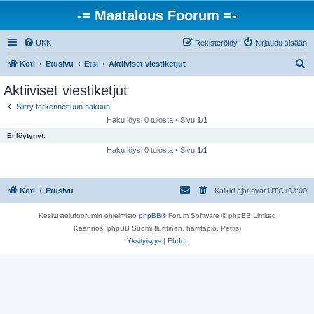
-= Maatalous Foorum =-
UKK
Rekisteröidy
Kirjaudu sisään
E
Koti
Etusivu
Etsi
Aktiiviset viestiketjut
t
Aktiiviset viestiketjut
s
Siirry tarkennettuun hakuun
i
Haku löysi 0 tulosta • Sivu
1
/
1
Ei löytynyt.
Haku löysi 0 tulosta • Sivu
1
/
1
Koti
Etusivu
Kaikki ajat ovat
UTC+03:00
Keskustelufoorumin ohjelmisto
phpBB
® Forum Software © phpBB Limited
Käännös: phpBB Suomi (lurttinen, harritapio, Pettis)
Yksityisyys
|
Ehdot