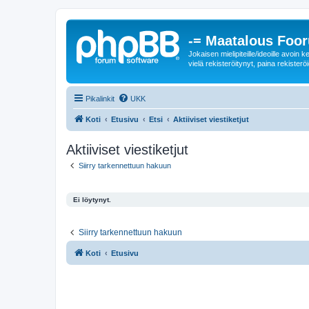
-= Maatalous Foo
Jokaisen mielipiteille/ideoille avoi
vielä rekisteröitynyt, paina rekisteröi
Pikalinkit
UKK
Koti
Etusivu
Etsi
Aktiiviset viestiketjut
Aktiiviset viestiketjut
Siirry tarkennettuun hakuun
Ei löytynyt.
Siirry tarkennettuun hakuun
Koti
Etusivu