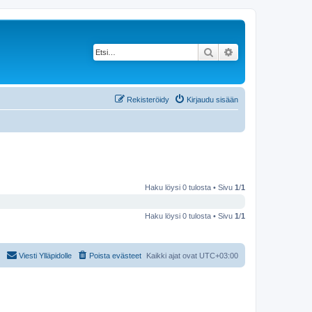
Etsi
Tarkennettu haku
Rekisteröidy
Kirjaudu sisään
Haku löysi 0 tulosta • Sivu
1
/
1
Haku löysi 0 tulosta • Sivu
1
/
1
Viesti Ylläpidolle
Poista evästeet
Kaikki ajat ovat
UTC+03:00