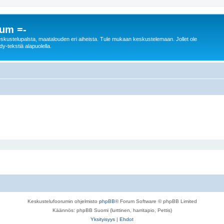
rum =-
n keskustelupalsta, maatalouden eri aiheista. Tule mukaan keskustelemaan. Jollet ole
dy-tekstiä alapuolella.
Keskustelufoorumin ohjelmisto
phpBB
® Forum Software © phpBB Limited
Käännös: phpBB Suomi (lurttinen, harritapio, Pettis)
Yksityisyys
|
Ehdot