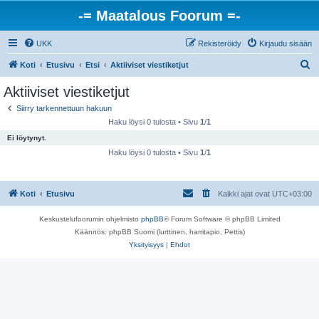
-= Maatalous Foorum =-
UKK
Rekisteröidy
Kirjaudu sisään
E
Koti
Etusivu
Etsi
Aktiiviset viestiketjut
t
Aktiiviset viestiketjut
s
Siirry tarkennettuun hakuun
i
Haku löysi 0 tulosta • Sivu
1
/
1
Ei löytynyt.
Haku löysi 0 tulosta • Sivu
1
/
1
Koti
Etusivu
Kaikki ajat ovat
UTC+03:00
Keskustelufoorumin ohjelmisto
phpBB
® Forum Software © phpBB Limited
Käännös: phpBB Suomi (lurttinen, harritapio, Pettis)
Yksityisyys
|
Ehdot