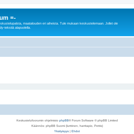
rum =-
n keskustelupalsta, maatalouden eri aiheista. Tule mukaan keskustelemaan. Jollet ole
dy-tekstiä alapuolella.
Keskustelufoorumin ohjelmisto
phpBB
® Forum Software © phpBB Limited
Käännös: phpBB Suomi (lurttinen, harritapio, Pettis)
Yksityisyys
|
Ehdot