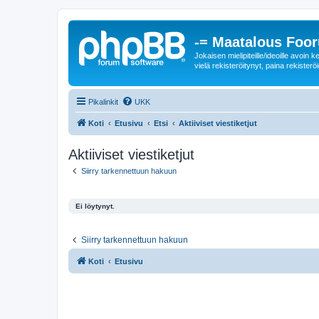
-= Maatalous Foo
Jokaisen mielipiteille/ideoille avoi
vielä rekisteröitynyt, paina rekisteröi
Pikalinkit
UKK
Koti
Etusivu
Etsi
Aktiiviset viestiketjut
Aktiiviset viestiketjut
Siirry tarkennettuun hakuun
Ei löytynyt.
Siirry tarkennettuun hakuun
Koti
Etusivu