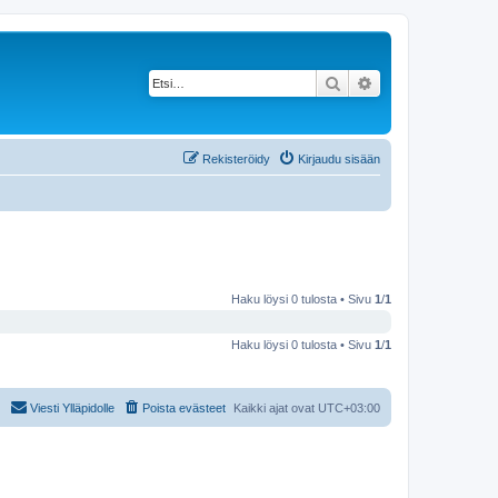
Etsi
Tarkennettu haku
Rekisteröidy
Kirjaudu sisään
Haku löysi 0 tulosta • Sivu
1
/
1
Haku löysi 0 tulosta • Sivu
1
/
1
Viesti Ylläpidolle
Poista evästeet
Kaikki ajat ovat
UTC+03:00