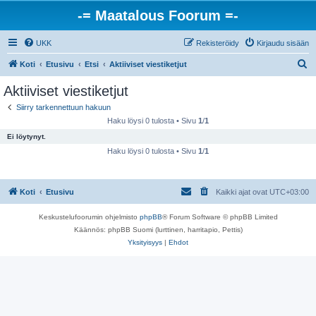
-= Maatalous Foorum =-
UKK
Rekisteröidy
Kirjaudu sisään
E
Koti
Etusivu
Etsi
Aktiiviset viestiketjut
t
Aktiiviset viestiketjut
s
Siirry tarkennettuun hakuun
i
Haku löysi 0 tulosta • Sivu
1
/
1
Ei löytynyt.
Haku löysi 0 tulosta • Sivu
1
/
1
Koti
Etusivu
Kaikki ajat ovat
UTC+03:00
Keskustelufoorumin ohjelmisto
phpBB
® Forum Software © phpBB Limited
Käännös: phpBB Suomi (lurttinen, harritapio, Pettis)
Yksityisyys
|
Ehdot