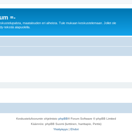
rum =-
n keskustelupalsta, maatalouden eri aiheista. Tule mukaan keskustelemaan. Jollet ole
dy-tekstiä alapuolella.
Keskustelufoorumin ohjelmisto
phpBB
® Forum Software © phpBB Limited
Käännös: phpBB Suomi (lurttinen, harritapio, Pettis)
Yksityisyys
|
Ehdot