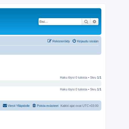
Etsi
Tarkennettu haku
Rekisteröidy
Kirjaudu sisään
Haku löysi 0 tulosta • Sivu
1
/
1
Haku löysi 0 tulosta • Sivu
1
/
1
Viesti Ylläpidolle
Poista evästeet
Kaikki ajat ovat
UTC+03:00