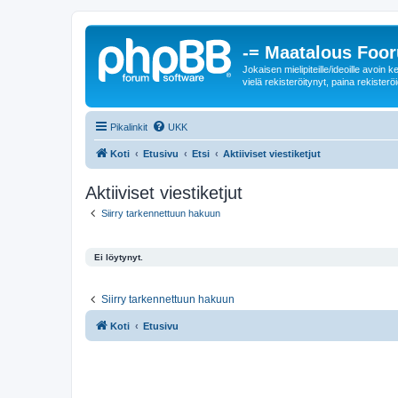
-= Maatalous Foo
Jokaisen mielipiteille/ideoille avoi
vielä rekisteröitynyt, paina rekisteröi
Pikalinkit
UKK
Koti
Etusivu
Etsi
Aktiiviset viestiketjut
Aktiiviset viestiketjut
Siirry tarkennettuun hakuun
Ei löytynyt.
Siirry tarkennettuun hakuun
Koti
Etusivu