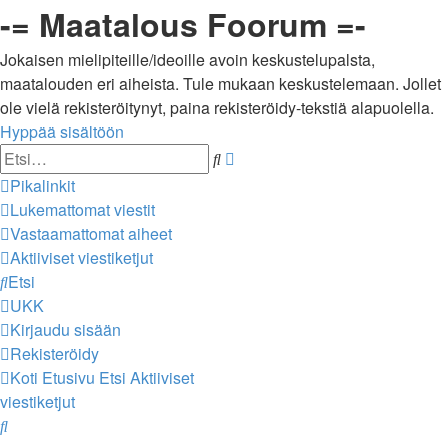
-= Maatalous Foorum =-
Jokaisen mielipiteille/ideoille avoin keskustelupalsta,
maatalouden eri aiheista. Tule mukaan keskustelemaan. Jollet
ole vielä rekisteröitynyt, paina rekisteröidy-tekstiä alapuolella.
Hyppää sisältöön
Tarkennettu
Etsi
haku
Pikalinkit
Lukemattomat viestit
Vastaamattomat aiheet
Aktiiviset viestiketjut
Etsi
UKK
Kirjaudu sisään
Rekisteröidy
Koti
Etusivu
Etsi
Aktiiviset
viestiketjut
Etsi