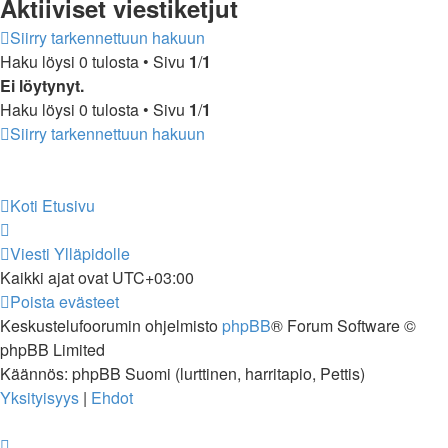
Aktiiviset viestiketjut
Siirry tarkennettuun hakuun
Haku löysi 0 tulosta • Sivu
1
/
1
Ei löytynyt.
Haku löysi 0 tulosta • Sivu
1
/
1
Siirry tarkennettuun hakuun
Koti
Etusivu
Viesti Ylläpidolle
Kaikki ajat ovat
UTC+03:00
Poista evästeet
Keskustelufoorumin ohjelmisto
phpBB
® Forum Software ©
phpBB Limited
Käännös: phpBB Suomi (lurttinen, harritapio, Pettis)
Yksityisyys
|
Ehdot