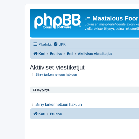
-= Maatalous Foo
Jokaisen mielipiteille/ideoille avoi
vielä rekisteröitynyt, paina rekisteröi
Pikalinkit
UKK
Koti
Etusivu
Etsi
Aktiiviset viestiketjut
Aktiiviset viestiketjut
Siirry tarkennettuun hakuun
Ei löytynyt.
Siirry tarkennettuun hakuun
Koti
Etusivu