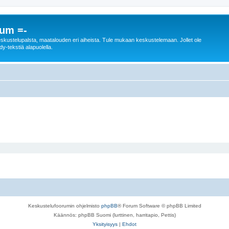
rum =-
n keskustelupalsta, maatalouden eri aiheista. Tule mukaan keskustelemaan. Jollet ole
dy-tekstiä alapuolella.
Keskustelufoorumin ohjelmisto
phpBB
® Forum Software © phpBB Limited
Käännös: phpBB Suomi (lurttinen, harritapio, Pettis)
Yksityisyys
|
Ehdot