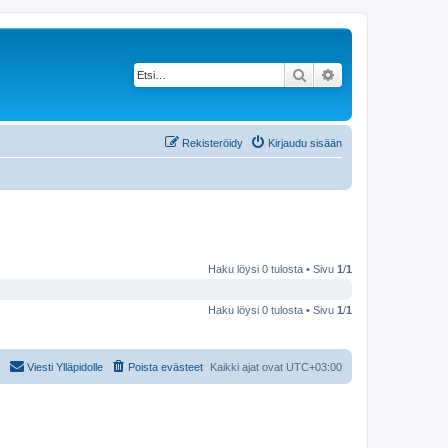
Etsi
Tarkennettu haku
Rekisteröidy
Kirjaudu sisään
Haku löysi 0 tulosta • Sivu
1
/
1
Haku löysi 0 tulosta • Sivu
1
/
1
Viesti Ylläpidolle
Poista evästeet
Kaikki ajat ovat
UTC+03:00