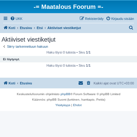
-= Maatalous Foorum =-
UKK
Rekisteröidy
Kirjaudu sisään
E
Koti
Etusivu
Etsi
Aktiiviset viestiketjut
t
Aktiiviset viestiketjut
s
Siirry tarkennettuun hakuun
i
Haku löysi 0 tulosta • Sivu
1
/
1
Ei löytynyt.
Haku löysi 0 tulosta • Sivu
1
/
1
Koti
Etusivu
Kaikki ajat ovat
UTC+03:00
Keskustelufoorumin ohjelmisto
phpBB
® Forum Software © phpBB Limited
Käännös: phpBB Suomi (lurttinen, harritapio, Pettis)
Yksityisyys
|
Ehdot