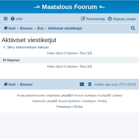
-= Maatalous Foorum =-
UKK
Rekisteröidy
Kirjaudu sisään
E
Koti
Etusivu
Etsi
Aktiiviset viestiketjut
t
Aktiiviset viestiketjut
s
Siirry tarkennettuun hakuun
i
Haku löysi 0 tulosta • Sivu
1
/
1
Ei löytynyt.
Haku löysi 0 tulosta • Sivu
1
/
1
Koti
Etusivu
Kaikki ajat ovat
UTC+03:00
Keskustelufoorumin ohjelmisto
phpBB
® Forum Software © phpBB Limited
Käännös: phpBB Suomi (lurttinen, harritapio, Pettis)
Yksityisyys
|
Ehdot