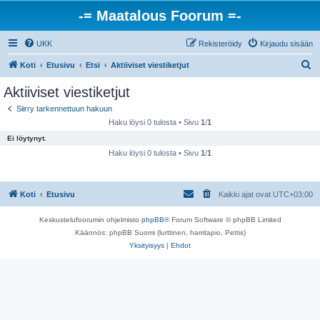
-= Maatalous Foorum =-
UKK
Rekisteröidy
Kirjaudu sisään
E
Koti
Etusivu
Etsi
Aktiiviset viestiketjut
t
Aktiiviset viestiketjut
s
Siirry tarkennettuun hakuun
i
Haku löysi 0 tulosta • Sivu
1
/
1
Ei löytynyt.
Haku löysi 0 tulosta • Sivu
1
/
1
Koti
Etusivu
Kaikki ajat ovat
UTC+03:00
Keskustelufoorumin ohjelmisto
phpBB
® Forum Software © phpBB Limited
Käännös: phpBB Suomi (lurttinen, harritapio, Pettis)
Yksityisyys
|
Ehdot