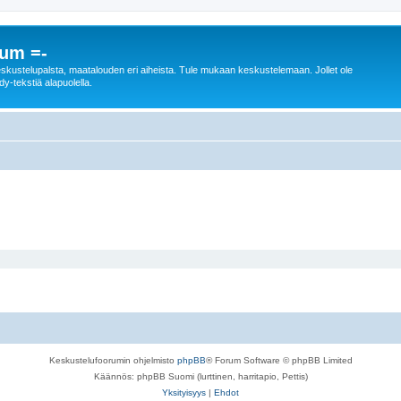
rum =-
n keskustelupalsta, maatalouden eri aiheista. Tule mukaan keskustelemaan. Jollet ole
dy-tekstiä alapuolella.
Keskustelufoorumin ohjelmisto
phpBB
® Forum Software © phpBB Limited
Käännös: phpBB Suomi (lurttinen, harritapio, Pettis)
Yksityisyys
|
Ehdot