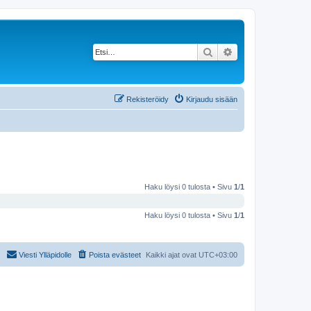
Etsi
Tarkennettu haku
Rekisteröidy
Kirjaudu sisään
Haku löysi 0 tulosta • Sivu
1
/
1
Haku löysi 0 tulosta • Sivu
1
/
1
Viesti Ylläpidolle
Poista evästeet
Kaikki ajat ovat
UTC+03:00