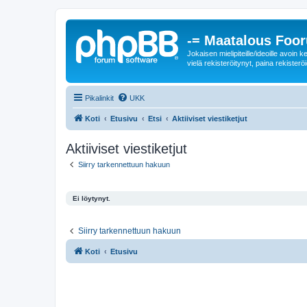
-= Maatalous Foo
Jokaisen mielipiteille/ideoille avoi
vielä rekisteröitynyt, paina rekisteröi
Pikalinkit
UKK
Koti
Etusivu
Etsi
Aktiiviset viestiketjut
Aktiiviset viestiketjut
Siirry tarkennettuun hakuun
Ei löytynyt.
Siirry tarkennettuun hakuun
Koti
Etusivu