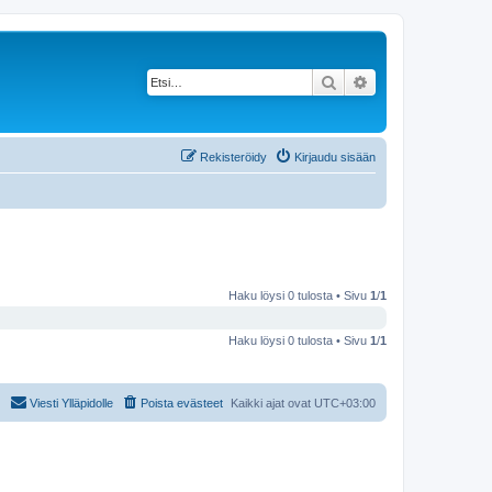
Etsi
Tarkennettu haku
Rekisteröidy
Kirjaudu sisään
Haku löysi 0 tulosta • Sivu
1
/
1
Haku löysi 0 tulosta • Sivu
1
/
1
Viesti Ylläpidolle
Poista evästeet
Kaikki ajat ovat
UTC+03:00