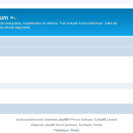
rum =-
n keskustelupalsta, maatalouden eri aiheista. Tule mukaan keskustelemaan. Jollet ole
dy-tekstiä alapuolella.
Keskustelufoorumin ohjelmisto
phpBB
® Forum Software © phpBB Limited
Käännös: phpBB Suomi (lurttinen, harritapio, Pettis)
Yksityisyys
|
Ehdot