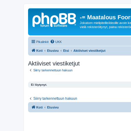
-= Maatalous Foo
Jokaisen mielipiteille/ideoille avoi
vielä rekisteröitynyt, paina rekisteröi
Pikalinkit
UKK
Koti
Etusivu
Etsi
Aktiiviset viestiketjut
Aktiiviset viestiketjut
Siirry tarkennettuun hakuun
Ei löytynyt.
Siirry tarkennettuun hakuun
Koti
Etusivu