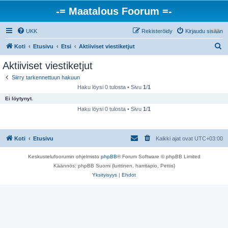
-= Maatalous Foorum =-
UKK
Rekisteröidy
Kirjaudu sisään
E
Koti
Etusivu
Etsi
Aktiiviset viestiketjut
t
Aktiiviset viestiketjut
s
Siirry tarkennettuun hakuun
i
Haku löysi 0 tulosta • Sivu
1
/
1
Ei löytynyt.
Haku löysi 0 tulosta • Sivu
1
/
1
Koti
Etusivu
Kaikki ajat ovat
UTC+03:00
Keskustelufoorumin ohjelmisto
phpBB
® Forum Software © phpBB Limited
Käännös: phpBB Suomi (lurttinen, harritapio, Pettis)
Yksityisyys
|
Ehdot