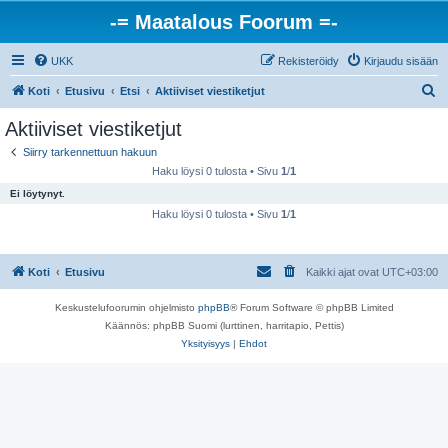
-= Maatalous Foorum =-
UKK
Rekisteröidy
Kirjaudu sisään
E
Koti
Etusivu
Etsi
Aktiiviset viestiketjut
t
Aktiiviset viestiketjut
s
Siirry tarkennettuun hakuun
i
Haku löysi 0 tulosta • Sivu
1
/
1
Ei löytynyt.
Haku löysi 0 tulosta • Sivu
1
/
1
Koti
Etusivu
Kaikki ajat ovat
UTC+03:00
Keskustelufoorumin ohjelmisto
phpBB
® Forum Software © phpBB Limited
Käännös: phpBB Suomi (lurttinen, harritapio, Pettis)
Yksityisyys
|
Ehdot