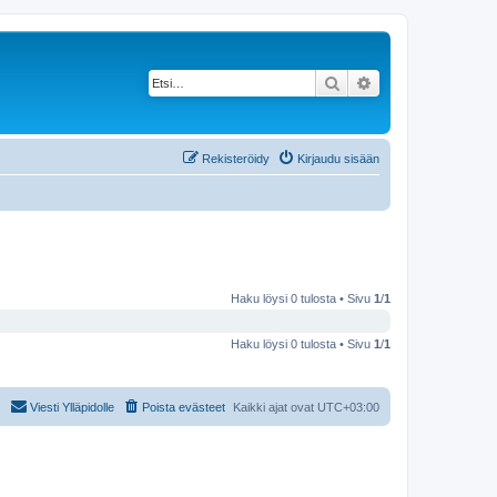
Etsi
Tarkennettu haku
Rekisteröidy
Kirjaudu sisään
Haku löysi 0 tulosta • Sivu
1
/
1
Haku löysi 0 tulosta • Sivu
1
/
1
Viesti Ylläpidolle
Poista evästeet
Kaikki ajat ovat
UTC+03:00