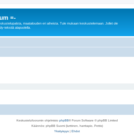
rum =-
n keskustelupalsta, maatalouden eri aiheista. Tule mukaan keskustelemaan. Jollet ole
dy-tekstiä alapuolella.
Keskustelufoorumin ohjelmisto
phpBB
® Forum Software © phpBB Limited
Käännös: phpBB Suomi (lurttinen, harritapio, Pettis)
Yksityisyys
|
Ehdot