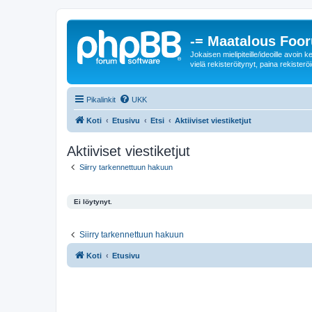
-= Maatalous Foo
Jokaisen mielipiteille/ideoille avoi
vielä rekisteröitynyt, paina rekisteröi
Pikalinkit
UKK
Koti
Etusivu
Etsi
Aktiiviset viestiketjut
Aktiiviset viestiketjut
Siirry tarkennettuun hakuun
Ei löytynyt.
Siirry tarkennettuun hakuun
Koti
Etusivu