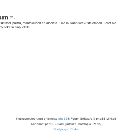
rum =-
n keskustelupalsta, maatalouden eri aiheista. Tule mukaan keskustelemaan. Jollet ole
dy-tekstiä alapuolella.
Keskustelufoorumin ohjelmisto
phpBB
® Forum Software © phpBB Limited
Käännös: phpBB Suomi (lurttinen, harritapio, Pettis)
Yksityisyys
|
Ehdot