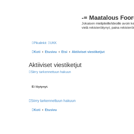
-= Maatalous Foo
Jokaisen mielipiteille/ideoille avoi
vielä rekisteröitynyt, paina rekisteröi
Pikalinkit
UKK
Koti
Etusivu
Etsi
Aktiiviset viestiketjut
Aktiiviset viestiketjut
Siirry tarkennettuun hakuun
Ei löytynyt.
Siirry tarkennettuun hakuun
Koti
Etusivu