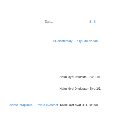
Etsi
Tarkennettu haku
Rekisteröidy
Kirjaudu sisään
Haku löysi 0 tulosta • Sivu
1
/
1
Haku löysi 0 tulosta • Sivu
1
/
1
Viesti Ylläpidolle
Poista evästeet
Kaikki ajat ovat
UTC+03:00