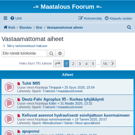
-= Maatalous Foorum =-
UKK
Rekisteröidy
Kirjaudu sisään
E
Koti
Etusivu
Etsi
Vastaamattomat aiheet
t
Vastaamattomat aiheet
s
Siirry tarkennettuun hakuun
i
Etsi
Tarkennettu haku
Sivu
1
/
16
1
2
3
4
5
16
Seuraava
Haku löysi 791 tulosta
…
Aiheet
U
Tuhti M85
u
Uusin viesti Kirjoittaja
Timppuli
«
25 Syys 2020, 15:54
s
Lähetetty Sijainti:
Traktorit / maatalouskoneet
i
v
U
Deutz-Fahr Agroplus 95 - Korkea tyhjäkäynti
i
u
Uusin viesti Kirjoittaja
Käfer
«
31 Maalis 2020, 13:32
e
s
Lähetetty Sijainti:
Traktorit / maatalouskoneet
s
i
t
v
U
Kelluvat asennot hydraulisesti esiohjattuun kuormaimeen
i
i
u
Uusin viesti Kirjoittaja
nomoreanimals
«
19 Tammi 2020, 20:57
e
s
Lähetetty Sijainti:
Metsäkoneet / Sahat / Muut apuvälineet
s
i
t
v
U
apuponsi
i
i
u