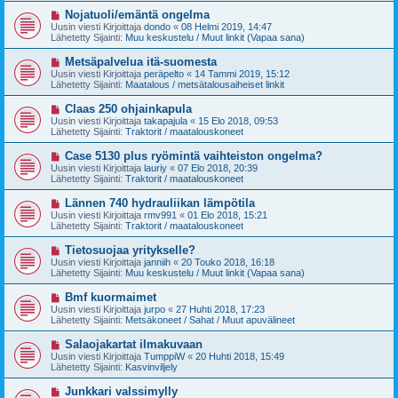
t
v
U
Nojatuoli/emäntä ongelma
i
i
u
Uusin viesti Kirjoittaja
dondo
«
08 Helmi 2019, 14:47
e
s
Lähetetty Sijainti:
Muu keskustelu / Muut linkit (Vapaa sana)
s
i
t
v
U
Metsäpalvelua itä-suomesta
i
i
u
Uusin viesti Kirjoittaja
peräpelto
«
14 Tammi 2019, 15:12
e
s
Lähetetty Sijainti:
Maatalous / metsätalousaiheiset linkit
s
i
t
v
U
Claas 250 ohjainkapula
i
i
u
Uusin viesti Kirjoittaja
takapajula
«
15 Elo 2018, 09:53
e
s
Lähetetty Sijainti:
Traktorit / maatalouskoneet
s
i
t
v
U
Case 5130 plus ryömintä vaihteiston ongelma?
i
i
u
Uusin viesti Kirjoittaja
lauriy
«
07 Elo 2018, 20:39
e
s
Lähetetty Sijainti:
Traktorit / maatalouskoneet
s
i
t
v
U
Lännen 740 hydrauliikan lämpötila
i
i
u
Uusin viesti Kirjoittaja
rmv991
«
01 Elo 2018, 15:21
e
s
Lähetetty Sijainti:
Traktorit / maatalouskoneet
s
i
t
v
U
Tietosuojaa yritykselle?
i
i
u
Uusin viesti Kirjoittaja
janniih
«
20 Touko 2018, 16:18
e
s
Lähetetty Sijainti:
Muu keskustelu / Muut linkit (Vapaa sana)
s
i
t
v
U
Bmf kuormaimet
i
i
u
Uusin viesti Kirjoittaja
jurpo
«
27 Huhti 2018, 17:23
e
s
Lähetetty Sijainti:
Metsäkoneet / Sahat / Muut apuvälineet
s
i
t
v
U
Salaojakartat ilmakuvaan
i
i
u
Uusin viesti Kirjoittaja
TumppiW
«
20 Huhti 2018, 15:49
e
s
Lähetetty Sijainti:
Kasvinviljely
s
i
t
v
U
Junkkari valssimylly
i
i