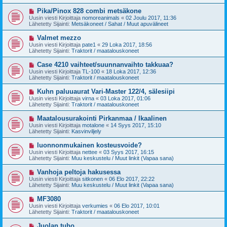
i
t
v
U
Pika/Pinox 828 combi metsäkone
i
i
u
Uusin viesti Kirjoittaja
nomoreanimals
«
02 Joulu 2017, 11:36
e
s
Lähetetty Sijainti:
Metsäkoneet / Sahat / Muut apuvälineet
s
i
t
v
U
Valmet mezzo
i
i
u
Uusin viesti Kirjoittaja
pate1
«
29 Loka 2017, 18:56
e
s
Lähetetty Sijainti:
Traktorit / maatalouskoneet
s
i
t
v
U
Case 4210 vaihteet/suunnanvaihto takkuaa?
i
i
u
Uusin viesti Kirjoittaja
TL-100
«
18 Loka 2017, 12:36
e
s
Lähetetty Sijainti:
Traktorit / maatalouskoneet
s
i
t
v
U
Kuhn paluuaurat Vari-Master 122/4, sälesiipi
i
i
u
Uusin viesti Kirjoittaja
virna
«
03 Loka 2017, 01:06
e
s
Lähetetty Sijainti:
Traktorit / maatalouskoneet
s
i
t
v
U
Maatalousurakointi Pirkanmaa / Ikaalinen
i
i
u
Uusin viesti Kirjoittaja
motalone
«
14 Syys 2017, 15:10
e
s
Lähetetty Sijainti:
Kasvinviljely
s
i
t
v
U
luonnonmukainen kosteusvoide?
i
i
u
Uusin viesti Kirjoittaja
nettee
«
03 Syys 2017, 16:15
e
s
Lähetetty Sijainti:
Muu keskustelu / Muut linkit (Vapaa sana)
s
i
t
v
U
Vanhoja peltoja hakusessa
i
i
u
Uusin viesti Kirjoittaja
sitkonen
«
06 Elo 2017, 22:22
e
s
Lähetetty Sijainti:
Muu keskustelu / Muut linkit (Vapaa sana)
s
i
t
v
U
MF3080
i
i
u
Uusin viesti Kirjoittaja
verkumies
«
06 Elo 2017, 10:01
e
s
Lähetetty Sijainti:
Traktorit / maatalouskoneet
s
i
t
v
U
Juolan tuho
i