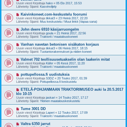
i
u
Uusin viesti Kirjoittaja
hako
«
05 Elo 2017, 15:53
e
s
Lähetetty Sijainti:
Kasvinviljely
s
i
t
v
U
Kaivinkoneet.com-keskustelu foorumi
i
i
u
Uusin viesti Kirjoittaja
tikkat3
«
23 Heinä 2017, 22:20
e
s
Lähetetty Sijainti:
Muu keskustelu / Muut linkit (Vapaa sana)
s
i
t
v
U
John deere 6910 käsijarruongelm
i
i
u
Uusin viesti Kirjoittaja
goula
«
21 Heinä 2017, 22:56
e
s
Lähetetty Sijainti:
Traktorit / maatalouskoneet
s
i
t
v
U
Vanhan navetan betonisen sisäkaton korjaus
i
i
u
Uusin viesti Kirjoittaja
tikkat3
«
06 Heinä 2017, 18:15
e
s
Lähetetty Sijainti:
Tuotantorakennukset ja niiden koneet
s
i
t
v
U
Valmet 702 teollisuusetuakselin olan laakerin mitat
i
i
u
Uusin viesti Kirjoittaja
Käfer
«
05 Kesä 2017, 11:20
e
s
Lähetetty Sijainti:
Traktorit / maatalouskoneet
s
i
t
v
U
pottupellossa.fi uudistuksia
i
i
u
Uusin viesti Kirjoittaja
S3DZ
«
20 Touko 2017, 01:39
e
s
Lähetetty Sijainti:
Pottupellossa.fi keskustelu
s
i
t
v
U
ETELÄ-POHJANMAAN TRAKTORIMUSEO auki la 20.5.2017
i
i
u
klo 10-15
e
s
Uusin viesti Kirjoittaja
s
jaskari
«
14 Touko 2017, 17:17
i
Lähetetty Sijainti:
t
Yleinen maatalouskeskustelu
v
i
i
U
Tume 3001 DD
e
u
Uusin viesti Kirjoittaja
s
Laperi
«
12 Touko 2017, 17:09
s
Lähetetty Sijainti:
t
Traktorit / maatalouskoneet
i
i
v
U
Valtra 6350 jarrut
i
u