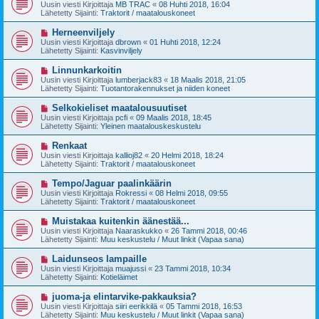
u
Uusin viesti Kirjoittaja
MB TRAC
«
08 Huhti 2018, 16:04
e
s
Lähetetty Sijainti:
Traktorit / maatalouskoneet
s
i
t
v
U
Herneenviljely
i
i
u
Uusin viesti Kirjoittaja
dbrown
«
01 Huhti 2018, 12:24
e
s
Lähetetty Sijainti:
Kasvinviljely
s
i
t
v
U
Linnunkarkoitin
i
i
u
Uusin viesti Kirjoittaja
lumberjack83
«
18 Maalis 2018, 21:05
e
s
Lähetetty Sijainti:
Tuotantorakennukset ja niiden koneet
s
i
t
v
U
Selkokieliset maatalousuutiset
i
i
u
Uusin viesti Kirjoittaja
pcfi
«
09 Maalis 2018, 18:45
e
s
Lähetetty Sijainti:
Yleinen maatalouskeskustelu
s
i
t
v
U
Renkaat
i
i
u
Uusin viesti Kirjoittaja
kallioj82
«
20 Helmi 2018, 18:24
e
s
Lähetetty Sijainti:
Traktorit / maatalouskoneet
s
i
t
v
U
Tempo/Jaguar paalinkäärin
i
i
u
Uusin viesti Kirjoittaja
Rokressi
«
08 Helmi 2018, 09:55
e
s
Lähetetty Sijainti:
Traktorit / maatalouskoneet
s
i
t
v
U
Muistakaa kuitenkin äänestää...
i
i
u
Uusin viesti Kirjoittaja
Naaraskukko
«
26 Tammi 2018, 00:46
e
s
Lähetetty Sijainti:
Muu keskustelu / Muut linkit (Vapaa sana)
s
i
t
v
U
Laidunseos lampaille
i
i
u
Uusin viesti Kirjoittaja
muajussi
«
23 Tammi 2018, 10:34
e
s
Lähetetty Sijainti:
Kotieläimet
s
i
t
v
U
juoma-ja elintarvike-pakkauksia?
i
i
u
Uusin viesti Kirjoittaja
siiri eerikkilä
«
05 Tammi 2018, 16:53
e
s
Lähetetty Sijainti:
Muu keskustelu / Muut linkit (Vapaa sana)
s