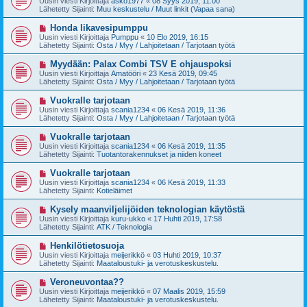
Uusin viesti Kirjoittaja
asko1977
«
08 Syys 2019, 11:00
e
s
Lähetetty Sijainti:
Muu keskustelu / Muut linkit (Vapaa sana)
s
i
t
v
U
Honda likavesipumppu
i
i
u
Uusin viesti Kirjoittaja
Pumppu
«
10 Elo 2019, 16:15
e
s
Lähetetty Sijainti:
Osta / Myy / Lahjoitetaan / Tarjotaan työtä
s
i
t
v
U
Myydään: Palax Combi TSV E ohjauspoksi
i
i
u
Uusin viesti Kirjoittaja
Amatööri
«
23 Kesä 2019, 09:45
e
s
Lähetetty Sijainti:
Osta / Myy / Lahjoitetaan / Tarjotaan työtä
s
i
t
v
U
Vuokralle tarjotaan
i
i
u
Uusin viesti Kirjoittaja
scania1234
«
06 Kesä 2019, 11:36
e
s
Lähetetty Sijainti:
Osta / Myy / Lahjoitetaan / Tarjotaan työtä
s
i
t
v
U
Vuokralle tarjotaan
i
i
u
Uusin viesti Kirjoittaja
scania1234
«
06 Kesä 2019, 11:35
e
s
Lähetetty Sijainti:
Tuotantorakennukset ja niiden koneet
s
i
t
v
U
Vuokralle tarjotaan
i
i
u
Uusin viesti Kirjoittaja
scania1234
«
06 Kesä 2019, 11:33
e
s
Lähetetty Sijainti:
Kotieläimet
s
i
t
v
U
Kysely maanviljelijöiden teknologian käytöstä
i
i
u
Uusin viesti Kirjoittaja
kuru-ukko
«
17 Huhti 2019, 17:58
e
s
Lähetetty Sijainti:
ATK / Teknologia
s
i
t
v
U
Henkilötietosuoja
i
i
u
Uusin viesti Kirjoittaja
meijerikkö
«
03 Huhti 2019, 10:37
e
s
Lähetetty Sijainti:
Maataloustuki- ja verotuskeskustelu.
s
i
t
v
U
Veroneuvontaa??
i
i
u
Uusin viesti Kirjoittaja
meijerikkö
«
07 Maalis 2019, 15:59
e
s
Lähetetty Sijainti:
Maataloustuki- ja verotuskeskustelu.
s
i