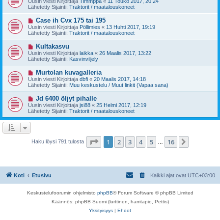
Uusin viesti Kirjoittaja
Timmppa
«
11 Touko 2017, 20:24
e
s
Lähetetty Sijainti:
Traktorit / maatalouskoneet
s
i
t
v
U
Case ih Cvx 175 tai 195
i
i
u
Uusin viesti Kirjoittaja
Pöllimies
«
13 Huhti 2017, 19:19
e
s
Lähetetty Sijainti:
Traktorit / maatalouskoneet
s
i
t
v
U
Kultakasvu
i
i
u
Uusin viesti Kirjoittaja
laikka
«
26 Maalis 2017, 13:22
e
s
Lähetetty Sijainti:
Kasvinviljely
s
i
t
v
U
Murtolan kuvagalleria
i
i
u
Uusin viesti Kirjoittaja
dbfi
«
20 Maalis 2017, 14:18
e
s
Lähetetty Sijainti:
Muu keskustelu / Muut linkit (Vapaa sana)
s
i
t
v
U
Jd 6400 öljyt pihalle
i
i
u
Uusin viesti Kirjoittaja
jsi88
«
25 Helmi 2017, 12:19
e
s
Lähetetty Sijainti:
Traktorit / maatalouskoneet
s
i
t
v
i
i
e
s
Sivu
1
/
16
1
2
3
4
5
16
Seuraava
Haku löysi 791 tulosta
…
t
i
Koti
Etusivu
Kaikki ajat ovat
UTC+03:00
Keskustelufoorumin ohjelmisto
phpBB
® Forum Software © phpBB Limited
Käännös: phpBB Suomi (lurttinen, harritapio, Pettis)
Yksityisyys
|
Ehdot