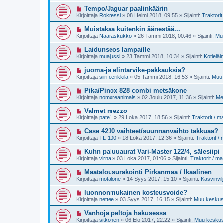
i
e
i
U
Tempo/Jaguar paalinkäärin
s
v
u
t
Kirjoittaja
Rokressi
»
08 Helmi 2018, 09:55
» Sijainti:
Traktori
i
s
i
e
i
U
Muistakaa kuitenkin äänestää...
s
v
u
t
Kirjoittaja
Naaraskukko
»
26 Tammi 2018, 00:46
» Sijainti:
Muu
i
s
i
e
i
U
Laidunseos lampaille
s
v
u
t
Kirjoittaja
muajussi
»
23 Tammi 2018, 10:34
» Sijainti:
Kotieläi
i
s
i
e
i
U
juoma-ja elintarvike-pakkauksia?
s
v
u
t
Kirjoittaja
siiri eerikkilä
»
05 Tammi 2018, 16:53
» Sijainti:
Muu 
i
s
i
e
i
U
Pika/Pinox 828 combi metsäkone
s
v
u
t
Kirjoittaja
nomoreanimals
»
02 Joulu 2017, 11:36
» Sijainti:
Me
i
s
i
e
i
U
Valmet mezzo
s
v
u
t
Kirjoittaja
pate1
»
29 Loka 2017, 18:56
» Sijainti:
Traktorit / 
i
s
i
e
i
U
Case 4210 vaihteet/suunnanvaihto takkuaa?
s
v
u
t
Kirjoittaja
TL-100
»
18 Loka 2017, 12:36
» Sijainti:
Traktorit /
i
s
i
e
i
U
Kuhn paluuaurat Vari-Master 122/4, sälesiipi
s
v
u
t
Kirjoittaja
virna
»
03 Loka 2017, 01:06
» Sijainti:
Traktorit / m
i
s
i
e
i
U
Maatalousurakointi Pirkanmaa / Ikaalinen
s
v
u
t
Kirjoittaja
motalone
»
14 Syys 2017, 15:10
» Sijainti:
Kasvinvil
i
s
i
e
i
U
luonnonmukainen kosteusvoide?
s
v
u
t
Kirjoittaja
nettee
»
03 Syys 2017, 16:15
» Sijainti:
Muu keskust
i
s
i
e
i
U
Vanhoja peltoja hakusessa
s
v
u
t
Kirjoittaja
sitkonen
»
06 Elo 2017, 22:22
» Sijainti:
Muu keskust
i