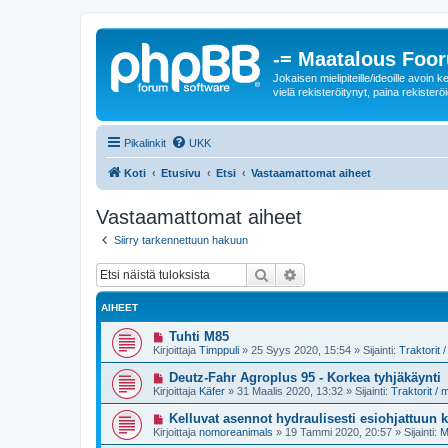
-= Maatalous Foo
Jokaisen mielipiteille/ideoille avoi
vielä rekisteröitynyt, paina rekisteröi
Pikalinkit
UKK
Koti
Etusivu
Etsi
Vastaamattomat aiheet
Vastaamattomat aiheet
Siirry tarkennettuun hakuun
Etsi
Tarkennettu haku
AIHEET
U
Tuhti M85
u
Kirjoittaja
Timppuli
»
25 Syys 2020, 15:54
» Sijainti:
Traktorit
s
i
U
Deutz-Fahr Agroplus 95 - Korkea tyhjäkäynti
v
u
Kirjoittaja
Käfer
»
31 Maalis 2020, 13:32
» Sijainti:
Traktorit /
i
s
e
i
U
Kelluvat asennot hydraulisesti esiohjattuun
s
v
u
t
Kirjoittaja
nomoreanimals
»
19 Tammi 2020, 20:57
» Sijainti:
M
i
s
i
e