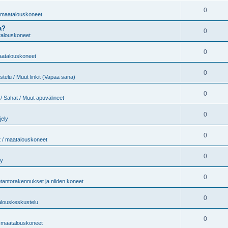
0
/ maatalouskoneet
a?
0
atalouskoneet
0
maatalouskoneet
0
telu / Muut linkit (Vapaa sana)
0
/ Sahat / Muut apuvälineet
0
jely
0
t / maatalouskoneet
0
ly
0
tantorakennukset ja niiden koneet
0
alouskeskustelu
0
 / maatalouskoneet