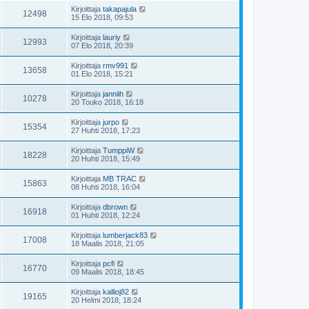
Kirjoittaja
takapajula
12498
15 Elo 2018, 09:53
Kirjoittaja
lauriy
12993
07 Elo 2018, 20:39
Kirjoittaja
rmv991
13658
01 Elo 2018, 15:21
Kirjoittaja
janniih
10278
20 Touko 2018, 16:18
Kirjoittaja
jurpo
15354
27 Huhti 2018, 17:23
Kirjoittaja
TumppiW
18228
20 Huhti 2018, 15:49
Kirjoittaja
MB TRAC
15863
08 Huhti 2018, 16:04
Kirjoittaja
dbrown
16918
01 Huhti 2018, 12:24
Kirjoittaja
lumberjack83
17008
18 Maalis 2018, 21:05
Kirjoittaja
pcfi
16770
09 Maalis 2018, 18:45
Kirjoittaja
kallioj82
19165
20 Helmi 2018, 18:24