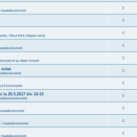
0
 / maatalouskoneet
0
0
telu / Muut linkit (Vapaa sana)
0
maatalouskoneet
0
kennukset ja niiden koneet
 mitat
0
maatalouskoneet
0
sa.fi keskustelu
 20.5.2017 klo 10-15
0
aatalouskeskustelu
0
/ maatalouskoneet
0
t / maatalouskoneet
0
 / maatalouskoneet