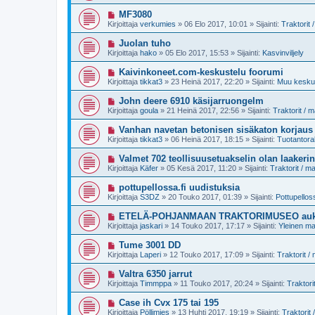
s
i
e
i
U
MF3080
s
v
u
t
Kirjoittaja
verkumies
»
06 Elo 2017, 10:01
» Sijainti:
Traktorit
i
s
i
e
i
U
Juolan tuho
s
v
u
t
Kirjoittaja
hako
»
05 Elo 2017, 15:53
» Sijainti:
Kasvinviljely
i
s
i
e
i
U
Kaivinkoneet.com-keskustelu foorumi
s
v
u
t
Kirjoittaja
tikkat3
»
23 Heinä 2017, 22:20
» Sijainti:
Muu keskus
i
s
i
e
i
U
John deere 6910 käsijarruongelm
s
v
u
t
Kirjoittaja
goula
»
21 Heinä 2017, 22:56
» Sijainti:
Traktorit / 
i
s
i
e
i
U
Vanhan navetan betonisen sisäkaton korjaus
s
v
u
t
Kirjoittaja
tikkat3
»
06 Heinä 2017, 18:15
» Sijainti:
Tuotantora
i
s
i
e
i
U
Valmet 702 teollisuusetuakselin olan laakerin
s
v
u
t
Kirjoittaja
Käfer
»
05 Kesä 2017, 11:20
» Sijainti:
Traktorit / 
i
s
i
e
i
U
pottupellossa.fi uudistuksia
s
v
u
t
Kirjoittaja
S3DZ
»
20 Touko 2017, 01:39
» Sijainti:
Pottupellos
i
s
i
e
i
U
ETELÄ-POHJANMAAN TRAKTORIMUSEO auki la
s
v
u
t
Kirjoittaja
jaskari
»
14 Touko 2017, 17:17
» Sijainti:
Yleinen m
i
s
i
e
i
U
Tume 3001 DD
s
v
u
t
Kirjoittaja
Laperi
»
12 Touko 2017, 17:09
» Sijainti:
Traktorit 
i
s
i
e
i
U
Valtra 6350 jarrut
s
v
u
t
Kirjoittaja
Timmppa
»
11 Touko 2017, 20:24
» Sijainti:
Traktori
i
s
i
e
i
U
Case ih Cvx 175 tai 195
s
v
u
t
Kirjoittaja
Pöllimies
»
13 Huhti 2017, 19:19
» Sijainti:
Traktorit
i