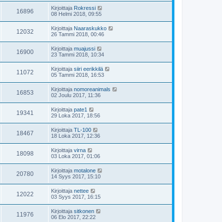
Kirjoittaja
Rokressi
16896
08 Helmi 2018, 09:55
Kirjoittaja
Naaraskukko
12032
26 Tammi 2018, 00:46
Kirjoittaja
muajussi
16900
23 Tammi 2018, 10:34
Kirjoittaja
siiri eerikkilä
11072
05 Tammi 2018, 16:53
Kirjoittaja
nomoreanimals
16853
02 Joulu 2017, 11:36
Kirjoittaja
pate1
19341
29 Loka 2017, 18:56
Kirjoittaja
TL-100
18467
18 Loka 2017, 12:36
Kirjoittaja
virna
18098
03 Loka 2017, 01:06
Kirjoittaja
motalone
20780
14 Syys 2017, 15:10
Kirjoittaja
nettee
12022
03 Syys 2017, 16:15
Kirjoittaja
sitkonen
11976
06 Elo 2017, 22:22