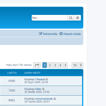
Etsi
Tarkennettu haku
Rekisteröidy
Kirjaudu sisään
Sivu
1
/
16
1
2
3
4
5
16
Seuraava
Haku löysi 791 tulosta
…
LUETTU
UUSIN VIESTI
Kirjoittaja
Timppuli
6490
25 Syys 2020, 15:54
Kirjoittaja
Käfer
7505
31 Maalis 2020, 13:32
Kirjoittaja
nomoreanimals
6681
19 Tammi 2020, 20:57