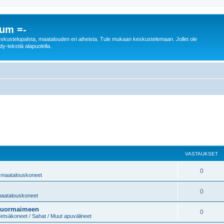
rum =-
n keskustelupalsta, maatalouden eri aiheista. Tule mukaan keskustelemaan. Jollet ole
dy-tekstiä alapuolella.
VASTAUKSET
0
 / maatalouskoneet
0
 maatalouskoneet
 kuormaimeen
0
etsäkoneet / Sahat / Muut apuvälineet