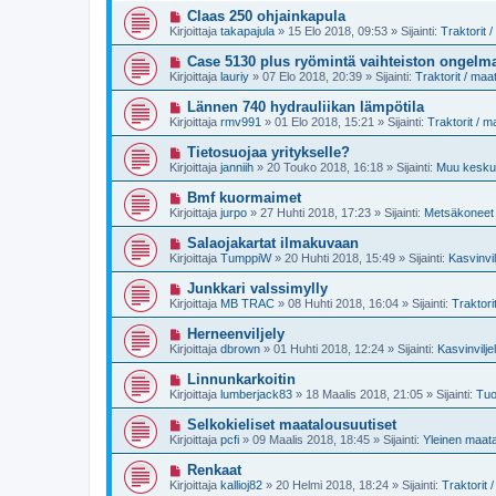
e
i
U
Claas 250 ohjainkapula
s
v
u
t
Kirjoittaja
takapajula
»
15 Elo 2018, 09:53
» Sijainti:
Traktorit 
i
s
i
e
i
U
Case 5130 plus ryömintä vaihteiston ongelm
s
v
u
t
Kirjoittaja
lauriy
»
07 Elo 2018, 20:39
» Sijainti:
Traktorit / ma
i
s
i
e
i
U
Lännen 740 hydrauliikan lämpötila
s
v
u
t
Kirjoittaja
rmv991
»
01 Elo 2018, 15:21
» Sijainti:
Traktorit / 
i
s
i
e
i
U
Tietosuojaa yritykselle?
s
v
u
t
Kirjoittaja
janniih
»
20 Touko 2018, 16:18
» Sijainti:
Muu keskus
i
s
i
e
i
U
Bmf kuormaimet
s
v
u
t
Kirjoittaja
jurpo
»
27 Huhti 2018, 17:23
» Sijainti:
Metsäkoneet 
i
s
i
e
i
U
Salaojakartat ilmakuvaan
s
v
u
t
Kirjoittaja
TumppiW
»
20 Huhti 2018, 15:49
» Sijainti:
Kasvinvil
i
s
i
e
i
U
Junkkari valssimylly
s
v
u
t
Kirjoittaja
MB TRAC
»
08 Huhti 2018, 16:04
» Sijainti:
Traktori
i
s
i
e
i
U
Herneenviljely
s
v
u
t
Kirjoittaja
dbrown
»
01 Huhti 2018, 12:24
» Sijainti:
Kasvinvilje
i
s
i
e
i
U
Linnunkarkoitin
s
v
u
t
Kirjoittaja
lumberjack83
»
18 Maalis 2018, 21:05
» Sijainti:
Tuo
i
s
i
e
i
U
Selkokieliset maatalousuutiset
s
v
u
t
Kirjoittaja
pcfi
»
09 Maalis 2018, 18:45
» Sijainti:
Yleinen maat
i
s
i
e
i
U
Renkaat
s
v
u
t
Kirjoittaja
kallioj82
»
20 Helmi 2018, 18:24
» Sijainti:
Traktorit
i
s