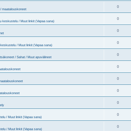
0
t / maatalouskoneet
0
 keskustelu / Muut linkit (Vapaa sana)
0
met
0
keskustelu / Muut linkit (Vapaa sana)
0
tsäkoneet / Sahat / Muut apuvälineet
0
maatalouskoneet
0
 maatalouskoneet
0
aatalouskoneet
0
jely
0
elu / Muut linkit (Vapaa sana)
0
elu / Muut linkit (Vapaa sana)