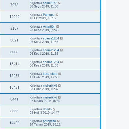
Kirjoittaja
asko1977
7973
08 Syys 2019, 11:00
Kirjoittaja
Pumppu
12029
10 Elo 2019, 16:15
Kirjoittaja
Amatööri
8157
23 Kesä 2019, 09:45
Kirjoittaja
scania1234
8021
06 Kesä 2019, 11:36
Kirjoittaja
scania1234
8000
06 Kesä 2019, 11:35
Kirjoittaja
scania1234
15414
06 Kesä 2019, 11:33
Kirjoittaja
kuru-ukko
15937
17 Huhti 2019, 17:58
Kirjoittaja
meijerikkö
15421
03 Huhti 2019, 10:37
Kirjoittaja
meijerikkö
8441
07 Maalis 2019, 15:59
Kirjoittaja
dondo
8666
08 Helmi 2019, 14:47
Kirjoittaja
peräpelto
14430
14 Tammi 2019, 15:12