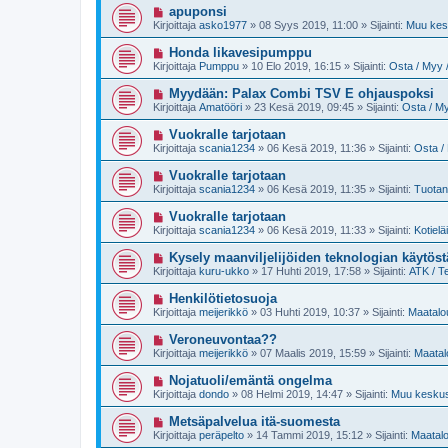
i
U
apuponsi
s
v
u
t
Kirjoittaja
asko1977
»
08 Syys 2019, 11:00
» Sijainti:
Muu kesk
i
s
i
e
i
U
Honda likavesipumppu
s
v
u
t
Kirjoittaja
Pumppu
»
10 Elo 2019, 16:15
» Sijainti:
Osta / Myy /
i
s
i
e
i
U
Myydään: Palax Combi TSV E ohjauspoksi
s
v
u
t
Kirjoittaja
Amatööri
»
23 Kesä 2019, 09:45
» Sijainti:
Osta / My
i
s
i
e
i
U
Vuokralle tarjotaan
s
v
u
t
Kirjoittaja
scania1234
»
06 Kesä 2019, 11:36
» Sijainti:
Osta / 
i
s
i
e
i
U
Vuokralle tarjotaan
s
v
u
t
Kirjoittaja
scania1234
»
06 Kesä 2019, 11:35
» Sijainti:
Tuotan
i
s
i
e
i
U
Vuokralle tarjotaan
s
v
u
t
Kirjoittaja
scania1234
»
06 Kesä 2019, 11:33
» Sijainti:
Kotielä
i
s
i
e
i
U
Kysely maanviljelijöiden teknologian käytöst
s
v
u
t
Kirjoittaja
kuru-ukko
»
17 Huhti 2019, 17:58
» Sijainti:
ATK / T
i
s
i
e
i
U
Henkilötietosuoja
s
v
u
t
Kirjoittaja
meijerikkö
»
03 Huhti 2019, 10:37
» Sijainti:
Maatalou
i
s
i
e
i
U
Veroneuvontaa??
s
v
u
t
Kirjoittaja
meijerikkö
»
07 Maalis 2019, 15:59
» Sijainti:
Maatal
i
s
i
e
i
U
Nojatuoli/emäntä ongelma
s
v
u
t
Kirjoittaja
dondo
»
08 Helmi 2019, 14:47
» Sijainti:
Muu keskust
i
s
i
e
i
U
Metsäpalvelua itä-suomesta
s
v
u
t
Kirjoittaja
peräpelto
»
14 Tammi 2019, 15:12
» Sijainti:
Maatalo
i
s
i