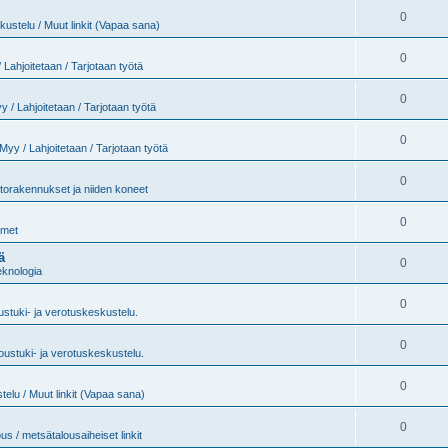
0
ustelu / Muut linkit (Vapaa sana)
0
 Lahjoitetaan / Tarjotaan työtä
0
y / Lahjoitetaan / Tarjotaan työtä
0
Myy / Lahjoitetaan / Tarjotaan työtä
0
torakennukset ja niiden koneet
0
imet
ä
0
eknologia
0
stuki- ja verotuskeskustelu.
0
oustuki- ja verotuskeskustelu.
0
elu / Muut linkit (Vapaa sana)
0
us / metsätalousaiheiset linkit