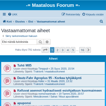
-= Maatalous Foorum =-
UKK
Rekisteröidy
Kirjaudu sisään
E
Koti
Etusivu
Etsi
Vastaamattomat aiheet
t
Vastaamattomat aiheet
s
Siirry tarkennettuun hakuun
i
Etsi
Tarkennettu haku
Sivu
1
/
16
1
2
3
4
5
16
Seuraava
Haku löysi 791 tulosta
…
Aiheet
U
Tuhti M85
u
Uusin viesti Kirjoittaja
Timppuli
«
25 Syys 2020, 15:54
s
Lähetetty Sijainti:
Traktorit / maatalouskoneet
i
v
U
Deutz-Fahr Agroplus 95 - Korkea tyhjäkäynti
i
u
Uusin viesti Kirjoittaja
Käfer
«
31 Maalis 2020, 13:32
e
s
Lähetetty Sijainti:
Traktorit / maatalouskoneet
s
i
t
v
U
Kelluvat asennot hydraulisesti esiohjattuun kuormaimeen
i
i
u
Uusin viesti Kirjoittaja
nomoreanimals
«
19 Tammi 2020, 20:57
e
s
Lähetetty Sijainti:
Metsäkoneet / Sahat / Muut apuvälineet
s
i
t
v
U
apuponsi
i
i
u