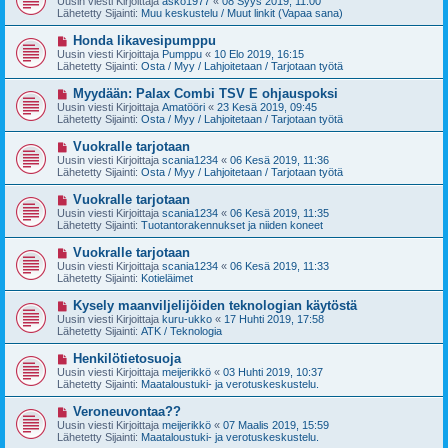
Uusin viesti Kirjoittaja
asko1977
«
08 Syys 2019, 11:00
e
s
Lähetetty Sijainti:
Muu keskustelu / Muut linkit (Vapaa sana)
s
i
t
v
U
Honda likavesipumppu
i
i
u
Uusin viesti Kirjoittaja
Pumppu
«
10 Elo 2019, 16:15
e
s
Lähetetty Sijainti:
Osta / Myy / Lahjoitetaan / Tarjotaan työtä
s
i
t
v
U
Myydään: Palax Combi TSV E ohjauspoksi
i
i
u
Uusin viesti Kirjoittaja
Amatööri
«
23 Kesä 2019, 09:45
e
s
Lähetetty Sijainti:
Osta / Myy / Lahjoitetaan / Tarjotaan työtä
s
i
t
v
U
Vuokralle tarjotaan
i
i
u
Uusin viesti Kirjoittaja
scania1234
«
06 Kesä 2019, 11:36
e
s
Lähetetty Sijainti:
Osta / Myy / Lahjoitetaan / Tarjotaan työtä
s
i
t
v
U
Vuokralle tarjotaan
i
i
u
Uusin viesti Kirjoittaja
scania1234
«
06 Kesä 2019, 11:35
e
s
Lähetetty Sijainti:
Tuotantorakennukset ja niiden koneet
s
i
t
v
U
Vuokralle tarjotaan
i
i
u
Uusin viesti Kirjoittaja
scania1234
«
06 Kesä 2019, 11:33
e
s
Lähetetty Sijainti:
Kotieläimet
s
i
t
v
U
Kysely maanviljelijöiden teknologian käytöstä
i
i
u
Uusin viesti Kirjoittaja
kuru-ukko
«
17 Huhti 2019, 17:58
e
s
Lähetetty Sijainti:
ATK / Teknologia
s
i
t
v
U
Henkilötietosuoja
i
i
u
Uusin viesti Kirjoittaja
meijerikkö
«
03 Huhti 2019, 10:37
e
s
Lähetetty Sijainti:
Maataloustuki- ja verotuskeskustelu.
s
i
t
v
U
Veroneuvontaa??
i
i
u
Uusin viesti Kirjoittaja
meijerikkö
«
07 Maalis 2019, 15:59
e
s
Lähetetty Sijainti:
Maataloustuki- ja verotuskeskustelu.
s
i