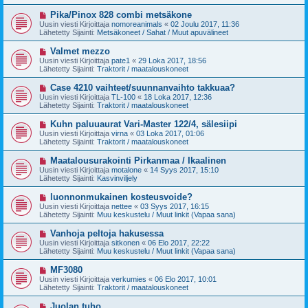
i
t
v
U
Pika/Pinox 828 combi metsäkone
i
i
u
Uusin viesti Kirjoittaja
nomoreanimals
«
02 Joulu 2017, 11:36
e
s
Lähetetty Sijainti:
Metsäkoneet / Sahat / Muut apuvälineet
s
i
t
v
U
Valmet mezzo
i
i
u
Uusin viesti Kirjoittaja
pate1
«
29 Loka 2017, 18:56
e
s
Lähetetty Sijainti:
Traktorit / maatalouskoneet
s
i
t
v
U
Case 4210 vaihteet/suunnanvaihto takkuaa?
i
i
u
Uusin viesti Kirjoittaja
TL-100
«
18 Loka 2017, 12:36
e
s
Lähetetty Sijainti:
Traktorit / maatalouskoneet
s
i
t
v
U
Kuhn paluuaurat Vari-Master 122/4, sälesiipi
i
i
u
Uusin viesti Kirjoittaja
virna
«
03 Loka 2017, 01:06
e
s
Lähetetty Sijainti:
Traktorit / maatalouskoneet
s
i
t
v
U
Maatalousurakointi Pirkanmaa / Ikaalinen
i
i
u
Uusin viesti Kirjoittaja
motalone
«
14 Syys 2017, 15:10
e
s
Lähetetty Sijainti:
Kasvinviljely
s
i
t
v
U
luonnonmukainen kosteusvoide?
i
i
u
Uusin viesti Kirjoittaja
nettee
«
03 Syys 2017, 16:15
e
s
Lähetetty Sijainti:
Muu keskustelu / Muut linkit (Vapaa sana)
s
i
t
v
U
Vanhoja peltoja hakusessa
i
i
u
Uusin viesti Kirjoittaja
sitkonen
«
06 Elo 2017, 22:22
e
s
Lähetetty Sijainti:
Muu keskustelu / Muut linkit (Vapaa sana)
s
i
t
v
U
MF3080
i
i
u
Uusin viesti Kirjoittaja
verkumies
«
06 Elo 2017, 10:01
e
s
Lähetetty Sijainti:
Traktorit / maatalouskoneet
s
i
t
v
U
Juolan tuho
i