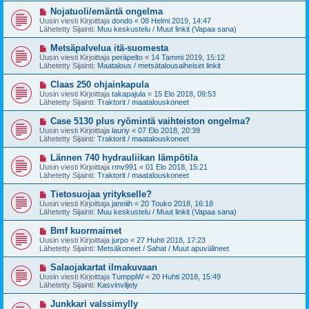
t
v
U
Nojatuoli/emäntä ongelma
i
i
u
Uusin viesti Kirjoittaja
dondo
«
08 Helmi 2019, 14:47
e
s
Lähetetty Sijainti:
Muu keskustelu / Muut linkit (Vapaa sana)
s
i
t
v
U
Metsäpalvelua itä-suomesta
i
i
u
Uusin viesti Kirjoittaja
peräpelto
«
14 Tammi 2019, 15:12
e
s
Lähetetty Sijainti:
Maatalous / metsätalousaiheiset linkit
s
i
t
v
U
Claas 250 ohjainkapula
i
i
u
Uusin viesti Kirjoittaja
takapajula
«
15 Elo 2018, 09:53
e
s
Lähetetty Sijainti:
Traktorit / maatalouskoneet
s
i
t
v
U
Case 5130 plus ryömintä vaihteiston ongelma?
i
i
u
Uusin viesti Kirjoittaja
lauriy
«
07 Elo 2018, 20:39
e
s
Lähetetty Sijainti:
Traktorit / maatalouskoneet
s
i
t
v
U
Lännen 740 hydrauliikan lämpötila
i
i
u
Uusin viesti Kirjoittaja
rmv991
«
01 Elo 2018, 15:21
e
s
Lähetetty Sijainti:
Traktorit / maatalouskoneet
s
i
t
v
U
Tietosuojaa yritykselle?
i
i
u
Uusin viesti Kirjoittaja
janniih
«
20 Touko 2018, 16:18
e
s
Lähetetty Sijainti:
Muu keskustelu / Muut linkit (Vapaa sana)
s
i
t
v
U
Bmf kuormaimet
i
i
u
Uusin viesti Kirjoittaja
jurpo
«
27 Huhti 2018, 17:23
e
s
Lähetetty Sijainti:
Metsäkoneet / Sahat / Muut apuvälineet
s
i
t
v
U
Salaojakartat ilmakuvaan
i
i
u
Uusin viesti Kirjoittaja
TumppiW
«
20 Huhti 2018, 15:49
e
s
Lähetetty Sijainti:
Kasvinviljely
s
i
t
v
U
Junkkari valssimylly
i
i