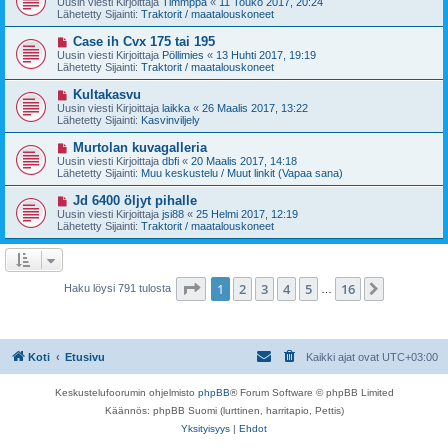
Uusin viesti Kirjoittaja
Timmppa
«
11 Touko 2017, 20:24
e
s
Lähetetty Sijainti:
Traktorit / maatalouskoneet
s
i
t
v
U
Case ih Cvx 175 tai 195
i
i
u
Uusin viesti Kirjoittaja
Pöllimies
«
13 Huhti 2017, 19:19
e
s
Lähetetty Sijainti:
Traktorit / maatalouskoneet
s
i
t
v
U
Kultakasvu
i
i
u
Uusin viesti Kirjoittaja
laikka
«
26 Maalis 2017, 13:22
e
s
Lähetetty Sijainti:
Kasvinviljely
s
i
t
v
U
Murtolan kuvagalleria
i
i
u
Uusin viesti Kirjoittaja
dbfi
«
20 Maalis 2017, 14:18
e
s
Lähetetty Sijainti:
Muu keskustelu / Muut linkit (Vapaa sana)
s
i
t
v
U
Jd 6400 öljyt pihalle
i
i
u
Uusin viesti Kirjoittaja
jsi88
«
25 Helmi 2017, 12:19
e
s
Lähetetty Sijainti:
Traktorit / maatalouskoneet
s
i
t
v
i
i
e
s
Sivu
1
/
16
1
2
3
4
5
16
Seuraava
Haku löysi 791 tulosta
…
t
i
Koti
Etusivu
Kaikki ajat ovat
UTC+03:00
Keskustelufoorumin ohjelmisto
phpBB
® Forum Software © phpBB Limited
Käännös: phpBB Suomi (lurttinen, harritapio, Pettis)
Yksityisyys
|
Ehdot