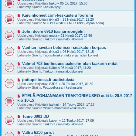
i
u
Uusin viesti Kirjoittaja
hako
«
05 Elo 2017, 15:53
e
s
Lähetetty Sijainti:
Kasvinviljely
s
i
t
v
U
Kaivinkoneet.com-keskustelu foorumi
i
i
u
Uusin viesti Kirjoittaja
tikkat3
«
23 Heinä 2017, 22:20
e
s
Lähetetty Sijainti:
Muu keskustelu / Muut linkit (Vapaa sana)
s
i
t
v
U
John deere 6910 käsijarruongelm
i
i
u
Uusin viesti Kirjoittaja
goula
«
21 Heinä 2017, 22:56
e
s
Lähetetty Sijainti:
Traktorit / maatalouskoneet
s
i
t
v
U
Vanhan navetan betonisen sisäkaton korjaus
i
i
u
Uusin viesti Kirjoittaja
tikkat3
«
06 Heinä 2017, 18:15
e
s
Lähetetty Sijainti:
Tuotantorakennukset ja niiden koneet
s
i
t
v
U
Valmet 702 teollisuusetuakselin olan laakerin mitat
i
i
u
Uusin viesti Kirjoittaja
Käfer
«
05 Kesä 2017, 11:20
e
s
Lähetetty Sijainti:
Traktorit / maatalouskoneet
s
i
t
v
U
pottupellossa.fi uudistuksia
i
i
u
Uusin viesti Kirjoittaja
S3DZ
«
20 Touko 2017, 01:39
e
s
Lähetetty Sijainti:
Pottupellossa.fi keskustelu
s
i
t
v
U
ETELÄ-POHJANMAAN TRAKTORIMUSEO auki la 20.5.2017
i
i
u
klo 10-15
e
s
Uusin viesti Kirjoittaja
s
jaskari
«
14 Touko 2017, 17:17
i
Lähetetty Sijainti:
t
Yleinen maatalouskeskustelu
v
i
i
U
Tume 3001 DD
e
u
Uusin viesti Kirjoittaja
s
Laperi
«
12 Touko 2017, 17:09
s
Lähetetty Sijainti:
t
Traktorit / maatalouskoneet
i
i
v
U
Valtra 6350 jarrut
i
u