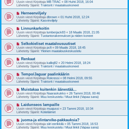
u
Uusin viesti Kirjoittaja
MB TRAC
«
08 Huhti 2018, 16:04
e
s
Lähetetty Sijainti:
Traktorit / maatalouskoneet
s
i
t
v
U
Herneenviljely
i
i
u
Uusin viesti Kirjoittaja
dbrown
«
01 Huhti 2018, 12:24
e
s
Lähetetty Sijainti:
Kasvinviljely
s
i
t
v
U
Linnunkarkoitin
i
i
u
Uusin viesti Kirjoittaja
lumberjack83
«
18 Maalis 2018, 21:05
e
s
Lähetetty Sijainti:
Tuotantorakennukset ja niiden koneet
s
i
t
v
U
Selkokieliset maatalousuutiset
i
i
u
Uusin viesti Kirjoittaja
pcfi
«
09 Maalis 2018, 18:45
e
s
Lähetetty Sijainti:
Yleinen maatalouskeskustelu
s
i
t
v
U
Renkaat
i
i
u
Uusin viesti Kirjoittaja
kallioj82
«
20 Helmi 2018, 18:24
e
s
Lähetetty Sijainti:
Traktorit / maatalouskoneet
s
i
t
v
U
Tempo/Jaguar paalinkäärin
i
i
u
Uusin viesti Kirjoittaja
Rokressi
«
08 Helmi 2018, 09:55
e
s
Lähetetty Sijainti:
Traktorit / maatalouskoneet
s
i
t
v
U
Muistakaa kuitenkin äänestää...
i
i
u
Uusin viesti Kirjoittaja
Naaraskukko
«
26 Tammi 2018, 00:46
e
s
Lähetetty Sijainti:
Muu keskustelu / Muut linkit (Vapaa sana)
s
i
t
v
U
Laidunseos lampaille
i
i
u
Uusin viesti Kirjoittaja
muajussi
«
23 Tammi 2018, 10:34
e
s
Lähetetty Sijainti:
Kotieläimet
s
i
t
v
U
juoma-ja elintarvike-pakkauksia?
i
i
u
Uusin viesti Kirjoittaja
siiri eerikkilä
«
05 Tammi 2018, 16:53
e
s
Lähetetty Sijainti:
Muu keskustelu / Muut linkit (Vapaa sana)
s