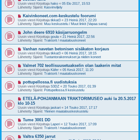
i
u
Uusin viesti Kirjoittaja
hako
«
05 Elo 2017, 15:53
e
s
Lähetetty Sijainti:
Kasvinviljely
s
i
t
v
U
Kaivinkoneet.com-keskustelu foorumi
i
i
u
Uusin viesti Kirjoittaja
tikkat3
«
23 Heinä 2017, 22:20
e
s
Lähetetty Sijainti:
Muu keskustelu / Muut linkit (Vapaa sana)
s
i
t
v
U
John deere 6910 käsijarruongelm
i
i
u
Uusin viesti Kirjoittaja
goula
«
21 Heinä 2017, 22:56
e
s
Lähetetty Sijainti:
Traktorit / maatalouskoneet
s
i
t
v
U
Vanhan navetan betonisen sisäkaton korjaus
i
i
u
Uusin viesti Kirjoittaja
tikkat3
«
06 Heinä 2017, 18:15
e
s
Lähetetty Sijainti:
Tuotantorakennukset ja niiden koneet
s
i
t
v
U
Valmet 702 teollisuusetuakselin olan laakerin mitat
i
i
u
Uusin viesti Kirjoittaja
Käfer
«
05 Kesä 2017, 11:20
e
s
Lähetetty Sijainti:
Traktorit / maatalouskoneet
s
i
t
v
U
pottupellossa.fi uudistuksia
i
i
u
Uusin viesti Kirjoittaja
S3DZ
«
20 Touko 2017, 01:39
e
s
Lähetetty Sijainti:
Pottupellossa.fi keskustelu
s
i
t
v
U
ETELÄ-POHJANMAAN TRAKTORIMUSEO auki la 20.5.2017
i
i
u
klo 10-15
e
s
Uusin viesti Kirjoittaja
s
jaskari
«
14 Touko 2017, 17:17
i
Lähetetty Sijainti:
t
Yleinen maatalouskeskustelu
v
i
i
U
Tume 3001 DD
e
u
Uusin viesti Kirjoittaja
s
Laperi
«
12 Touko 2017, 17:09
s
Lähetetty Sijainti:
t
Traktorit / maatalouskoneet
i
i
v
U
Valtra 6350 jarrut
i
u