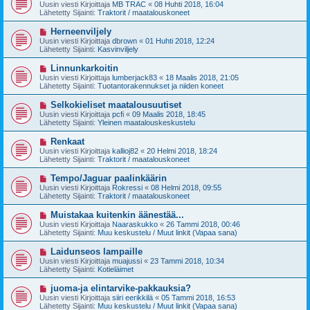
u
Uusin viesti Kirjoittaja
MB TRAC
«
08 Huhti 2018, 16:04
e
s
Lähetetty Sijainti:
Traktorit / maatalouskoneet
s
i
t
v
U
Herneenviljely
i
i
u
Uusin viesti Kirjoittaja
dbrown
«
01 Huhti 2018, 12:24
e
s
Lähetetty Sijainti:
Kasvinviljely
s
i
t
v
U
Linnunkarkoitin
i
i
u
Uusin viesti Kirjoittaja
lumberjack83
«
18 Maalis 2018, 21:05
e
s
Lähetetty Sijainti:
Tuotantorakennukset ja niiden koneet
s
i
t
v
U
Selkokieliset maatalousuutiset
i
i
u
Uusin viesti Kirjoittaja
pcfi
«
09 Maalis 2018, 18:45
e
s
Lähetetty Sijainti:
Yleinen maatalouskeskustelu
s
i
t
v
U
Renkaat
i
i
u
Uusin viesti Kirjoittaja
kallioj82
«
20 Helmi 2018, 18:24
e
s
Lähetetty Sijainti:
Traktorit / maatalouskoneet
s
i
t
v
U
Tempo/Jaguar paalinkäärin
i
i
u
Uusin viesti Kirjoittaja
Rokressi
«
08 Helmi 2018, 09:55
e
s
Lähetetty Sijainti:
Traktorit / maatalouskoneet
s
i
t
v
U
Muistakaa kuitenkin äänestää...
i
i
u
Uusin viesti Kirjoittaja
Naaraskukko
«
26 Tammi 2018, 00:46
e
s
Lähetetty Sijainti:
Muu keskustelu / Muut linkit (Vapaa sana)
s
i
t
v
U
Laidunseos lampaille
i
i
u
Uusin viesti Kirjoittaja
muajussi
«
23 Tammi 2018, 10:34
e
s
Lähetetty Sijainti:
Kotieläimet
s
i
t
v
U
juoma-ja elintarvike-pakkauksia?
i
i
u
Uusin viesti Kirjoittaja
siiri eerikkilä
«
05 Tammi 2018, 16:53
e
s
Lähetetty Sijainti:
Muu keskustelu / Muut linkit (Vapaa sana)
s