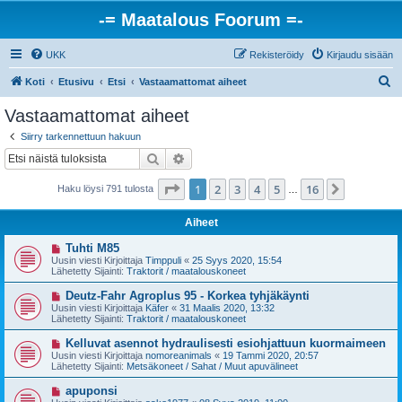
-= Maatalous Foorum =-
UKK
Rekisteröidy
Kirjaudu sisään
E
Koti
Etusivu
Etsi
Vastaamattomat aiheet
t
Vastaamattomat aiheet
s
Siirry tarkennettuun hakuun
i
Etsi
Tarkennettu haku
Sivu
1
/
16
1
2
3
4
5
16
Seuraava
Haku löysi 791 tulosta
…
Aiheet
U
Tuhti M85
u
Uusin viesti Kirjoittaja
Timppuli
«
25 Syys 2020, 15:54
s
Lähetetty Sijainti:
Traktorit / maatalouskoneet
i
v
U
Deutz-Fahr Agroplus 95 - Korkea tyhjäkäynti
i
u
Uusin viesti Kirjoittaja
Käfer
«
31 Maalis 2020, 13:32
e
s
Lähetetty Sijainti:
Traktorit / maatalouskoneet
s
i
t
v
U
Kelluvat asennot hydraulisesti esiohjattuun kuormaimeen
i
i
u
Uusin viesti Kirjoittaja
nomoreanimals
«
19 Tammi 2020, 20:57
e
s
Lähetetty Sijainti:
Metsäkoneet / Sahat / Muut apuvälineet
s
i
t
v
U
apuponsi
i
i
u