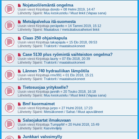
t
v
U
Nojatuoli/emäntä ongelma
i
i
u
Uusin viesti Kirjoittaja
dondo
«
08 Helmi 2019, 14:47
e
s
Lähetetty Sijainti:
Muu keskustelu / Muut linkit (Vapaa sana)
s
i
t
v
U
Metsäpalvelua itä-suomesta
i
i
u
Uusin viesti Kirjoittaja
peräpelto
«
14 Tammi 2019, 15:12
e
s
Lähetetty Sijainti:
Maatalous / metsätalousaiheiset linkit
s
i
t
v
U
Claas 250 ohjainkapula
i
i
u
Uusin viesti Kirjoittaja
takapajula
«
15 Elo 2018, 09:53
e
s
Lähetetty Sijainti:
Traktorit / maatalouskoneet
s
i
t
v
U
Case 5130 plus ryömintä vaihteiston ongelma?
i
i
u
Uusin viesti Kirjoittaja
lauriy
«
07 Elo 2018, 20:39
e
s
Lähetetty Sijainti:
Traktorit / maatalouskoneet
s
i
t
v
U
Lännen 740 hydrauliikan lämpötila
i
i
u
Uusin viesti Kirjoittaja
rmv991
«
01 Elo 2018, 15:21
e
s
Lähetetty Sijainti:
Traktorit / maatalouskoneet
s
i
t
v
U
Tietosuojaa yritykselle?
i
i
u
Uusin viesti Kirjoittaja
janniih
«
20 Touko 2018, 16:18
e
s
Lähetetty Sijainti:
Muu keskustelu / Muut linkit (Vapaa sana)
s
i
t
v
U
Bmf kuormaimet
i
i
u
Uusin viesti Kirjoittaja
jurpo
«
27 Huhti 2018, 17:23
e
s
Lähetetty Sijainti:
Metsäkoneet / Sahat / Muut apuvälineet
s
i
t
v
U
Salaojakartat ilmakuvaan
i
i
u
Uusin viesti Kirjoittaja
TumppiW
«
20 Huhti 2018, 15:49
e
s
Lähetetty Sijainti:
Kasvinviljely
s
i
t
v
U
Junkkari valssimylly
i
i