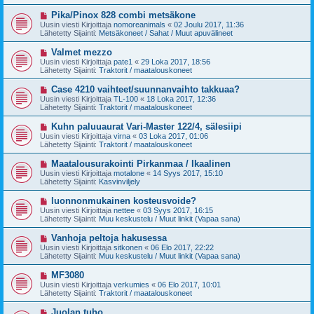
i
t
v
U
Pika/Pinox 828 combi metsäkone
i
i
u
Uusin viesti Kirjoittaja
nomoreanimals
«
02 Joulu 2017, 11:36
e
s
Lähetetty Sijainti:
Metsäkoneet / Sahat / Muut apuvälineet
s
i
t
v
U
Valmet mezzo
i
i
u
Uusin viesti Kirjoittaja
pate1
«
29 Loka 2017, 18:56
e
s
Lähetetty Sijainti:
Traktorit / maatalouskoneet
s
i
t
v
U
Case 4210 vaihteet/suunnanvaihto takkuaa?
i
i
u
Uusin viesti Kirjoittaja
TL-100
«
18 Loka 2017, 12:36
e
s
Lähetetty Sijainti:
Traktorit / maatalouskoneet
s
i
t
v
U
Kuhn paluuaurat Vari-Master 122/4, sälesiipi
i
i
u
Uusin viesti Kirjoittaja
virna
«
03 Loka 2017, 01:06
e
s
Lähetetty Sijainti:
Traktorit / maatalouskoneet
s
i
t
v
U
Maatalousurakointi Pirkanmaa / Ikaalinen
i
i
u
Uusin viesti Kirjoittaja
motalone
«
14 Syys 2017, 15:10
e
s
Lähetetty Sijainti:
Kasvinviljely
s
i
t
v
U
luonnonmukainen kosteusvoide?
i
i
u
Uusin viesti Kirjoittaja
nettee
«
03 Syys 2017, 16:15
e
s
Lähetetty Sijainti:
Muu keskustelu / Muut linkit (Vapaa sana)
s
i
t
v
U
Vanhoja peltoja hakusessa
i
i
u
Uusin viesti Kirjoittaja
sitkonen
«
06 Elo 2017, 22:22
e
s
Lähetetty Sijainti:
Muu keskustelu / Muut linkit (Vapaa sana)
s
i
t
v
U
MF3080
i
i
u
Uusin viesti Kirjoittaja
verkumies
«
06 Elo 2017, 10:01
e
s
Lähetetty Sijainti:
Traktorit / maatalouskoneet
s
i
t
v
U
Juolan tuho
i