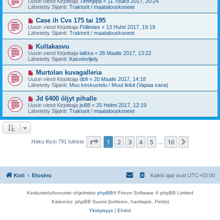
Uusin viesti Kirjoittaja
Timmppa
«
11 Touko 2017, 20:24
e
s
Lähetetty Sijainti:
Traktorit / maatalouskoneet
s
i
t
v
U
Case ih Cvx 175 tai 195
i
i
u
Uusin viesti Kirjoittaja
Pöllimies
«
13 Huhti 2017, 19:19
e
s
Lähetetty Sijainti:
Traktorit / maatalouskoneet
s
i
t
v
U
Kultakasvu
i
i
u
Uusin viesti Kirjoittaja
laikka
«
26 Maalis 2017, 13:22
e
s
Lähetetty Sijainti:
Kasvinviljely
s
i
t
v
U
Murtolan kuvagalleria
i
i
u
Uusin viesti Kirjoittaja
dbfi
«
20 Maalis 2017, 14:18
e
s
Lähetetty Sijainti:
Muu keskustelu / Muut linkit (Vapaa sana)
s
i
t
v
U
Jd 6400 öljyt pihalle
i
i
u
Uusin viesti Kirjoittaja
jsi88
«
25 Helmi 2017, 12:19
e
s
Lähetetty Sijainti:
Traktorit / maatalouskoneet
s
i
t
v
i
i
e
s
Sivu
1
/
16
1
2
3
4
5
16
Seuraava
Haku löysi 791 tulosta
…
t
i
Koti
Etusivu
Kaikki ajat ovat
UTC+03:00
Keskustelufoorumin ohjelmisto
phpBB
® Forum Software © phpBB Limited
Käännös: phpBB Suomi (lurttinen, harritapio, Pettis)
Yksityisyys
|
Ehdot