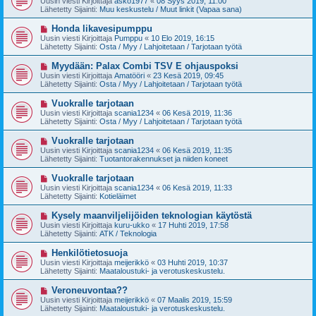
Uusin viesti Kirjoittaja
asko1977
«
08 Syys 2019, 11:00
e
s
Lähetetty Sijainti:
Muu keskustelu / Muut linkit (Vapaa sana)
s
i
t
v
U
Honda likavesipumppu
i
i
u
Uusin viesti Kirjoittaja
Pumppu
«
10 Elo 2019, 16:15
e
s
Lähetetty Sijainti:
Osta / Myy / Lahjoitetaan / Tarjotaan työtä
s
i
t
v
U
Myydään: Palax Combi TSV E ohjauspoksi
i
i
u
Uusin viesti Kirjoittaja
Amatööri
«
23 Kesä 2019, 09:45
e
s
Lähetetty Sijainti:
Osta / Myy / Lahjoitetaan / Tarjotaan työtä
s
i
t
v
U
Vuokralle tarjotaan
i
i
u
Uusin viesti Kirjoittaja
scania1234
«
06 Kesä 2019, 11:36
e
s
Lähetetty Sijainti:
Osta / Myy / Lahjoitetaan / Tarjotaan työtä
s
i
t
v
U
Vuokralle tarjotaan
i
i
u
Uusin viesti Kirjoittaja
scania1234
«
06 Kesä 2019, 11:35
e
s
Lähetetty Sijainti:
Tuotantorakennukset ja niiden koneet
s
i
t
v
U
Vuokralle tarjotaan
i
i
u
Uusin viesti Kirjoittaja
scania1234
«
06 Kesä 2019, 11:33
e
s
Lähetetty Sijainti:
Kotieläimet
s
i
t
v
U
Kysely maanviljelijöiden teknologian käytöstä
i
i
u
Uusin viesti Kirjoittaja
kuru-ukko
«
17 Huhti 2019, 17:58
e
s
Lähetetty Sijainti:
ATK / Teknologia
s
i
t
v
U
Henkilötietosuoja
i
i
u
Uusin viesti Kirjoittaja
meijerikkö
«
03 Huhti 2019, 10:37
e
s
Lähetetty Sijainti:
Maataloustuki- ja verotuskeskustelu.
s
i
t
v
U
Veroneuvontaa??
i
i
u
Uusin viesti Kirjoittaja
meijerikkö
«
07 Maalis 2019, 15:59
e
s
Lähetetty Sijainti:
Maataloustuki- ja verotuskeskustelu.
s
i